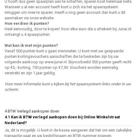
U hoeft dus geen spaarplan aan te schaffen, sparen kost helemaal niets.
Wanneer u al een account heeft kunt u zich via het spaarsysteem
inloggen om mee te sparen. Heeft u nog geen account dan kunt u dit
aanmaken via onze website.
Hoe verdien ik punten?
Heel eenvoudig, door te kopen! Voor elke euro die u afrekent bij Junai.nl
ontvangt u 4 spaarpunten.
Wat kan ik met mijn punten?
Vanaf 500 punten kunt u gaan inwisselen. U kunt met uw gespaarde
punten kortingsvouchers aanschaffen die te besteden zijn bij uw
volgende aankoop op www.junai.nl. Bijvoorbeeld 500 punten geeft recht
op €5,- korting, 750 punten op €7,50. Vouchers worden eenmalig
verstrekt en zijn 1 jaar geldig.
Voor meer informatie kunt u kijken bij het spaarsysteem links onder in uw
scherm.
4 BTW Verlegd aankopen doen
4.1 Kan ik BTW verlegd aankopen doen bij Online Winkelstraat
Nederland?
Ja, dit is mogelijk. U kunt in de kassa aangeven dat het om een zakelijke
transactie gaat en uw bedrijfsnaam en BTW-nummer ingeven.