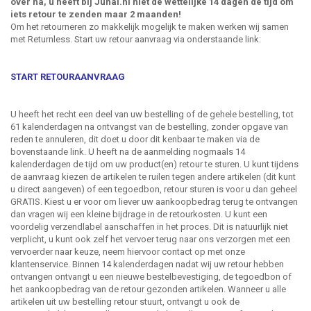
over na, u heeft bij Junai.nl niet de wettelijke 14 dagen de tijd om
iets retour te zenden maar 2 maanden!
Om het retourneren zo makkelijk mogelijk te maken werken wij samen
met Returnless. Start uw retour aanvraag via onderstaande link:
START RETOURAANVRAAG
U heeft het recht een deel van uw bestelling of de gehele bestelling, tot
61 kalenderdagen na ontvangst van de bestelling, zonder opgave van
reden te annuleren, dit doet u door dit kenbaar te maken via de
bovenstaande link. U heeft na de aanmelding nogmaals 14
kalenderdagen de tijd om uw product(en) retour te sturen. U kunt tijdens
de aanvraag kiezen de artikelen te ruilen tegen andere artikelen (dit kunt
u direct aangeven) of een tegoedbon, retour sturen is voor u dan geheel
GRATIS. Kiest u er voor om liever uw aankoopbedrag terug te ontvangen
dan vragen wij een kleine bijdrage in de retourkosten. U kunt een
voordelig verzendlabel aanschaffen in het proces. Dit is natuurlijk niet
verplicht, u kunt ook zelf het vervoer terug naar ons verzorgen met een
vervoerder naar keuze, neem hiervoor contact op met onze
klantenservice. Binnen 14 kalenderdagen nadat wij uw retour hebben
ontvangen ontvangt u een nieuwe bestelbevestiging, de tegoedbon of
het aankoopbedrag van de retour gezonden artikelen. Wanneer u alle
artikelen uit uw bestelling retour stuurt, ontvangt u ook de