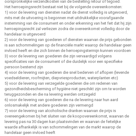
oorspronkelijke verzendkosten van de bestelling retour of tegoed.
Het herroepingsrecht bestaat niet bij de volgende overeenkomsten:
1) voor de levering van diensten nadat de dienst volledig is uitgevoerd,
mits met de uitvoering is begonnen met uitdrukkelijke voorafgaande
instemming van de consument en onder erkenning van het feit dat hij zijn
herroepingsrecht zal verliezen zodra de overeenkomst volledig door de
handelaar is uitgevoerd
2) voor de levering van goederen of diensten waarvan de prijs gebonden
is aan schommelingen op de financiële markt waarop de handelaar geen
invloed heeft en die zich binnen de herroepingstermijn kunnen voordoen
3) voor de levering van goederen die zijn vervaardigd volgens
specificaties van de consument of die duidelijk voor een specifieke
persoon bestemd zijn
4) voor de levering van goederen die snel bederven of aflopen (levende
voedseldieren, roofmijten, diepvriesproducten, waterplanten etc)
5) voor de levering van verzegelde goederen die om redenen van
gezondheidsbescherming of hygiëne niet geschikt zijn om te worden
teruggezonden en die na levering werden ontzegeld
6) voor de levering van goederen die na de levering naar hun aard
onlosmakelijk met andere goederen zijn vermengd
7) voor de levering van alcoholische dranken waarvan de prijs is
overeengekomen bij het sluiten van de koopovereenkomst, waarvan de
levering pas na 30 dagen kan plaatsvinden en waarvan de feitelijke
waarde afhankelijk is van schommelingen van de markt waarop de
handelaar geen invloed heeft