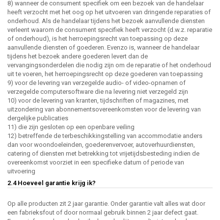
8) wanneer de consument specifiek om een bezoek van de handelaar
heeft verzocht met het oog op het uitvoeren van dringende reparaties of
onderhoud. Als de handelaar tijdens het bezoek aanvullende diensten
verleent waarom de consument specifiek heeft verzocht (d.w.z. reparatie
of onderhoud), is het herroepingsrecht van toepassing op deze
aanvullende diensten of goederen. Evenzo is, wanneer de handelaar
tijdens het bezoek andere goederen levert dan de
vervangingsonderdelen die nodig zijn om de reparatie of het onderhoud
uit te voeren, het herroepingsrecht op deze goederen van toepassing
9) voor de levering van verzegelde audio- of video-opnamen of
verzegelde computersoftware die na levering niet verzegeld zijn
10) voor de levering van kranten, tijdschriften of magazines, met
uitzondering van abonnementsovereenkomsten voor de levering van
dergelijke publicaties
11) die zijn gesloten op een openbare veiling
12) betreffende de terbeschikkingstelling van accommodatie anders
dan voor woondoeleinden, goederenvervoer, autoverhuurdiensten,
catering of diensten met betrekking tot vrijetijdsbesteding indien de
overeenkomst voorziet in een specifieke datum of periode van
uitvoering
2.4 Hoeveel garantie krijg ik?
Op alle producten zit 2 jaar garantie. Onder garantie valt alles wat door
een fabrieksfout of door normaal gebruik binnen 2 jaar defect gaat.