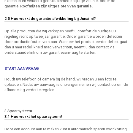
Excessief en verkeerd gebruik alsmede slijtage valt niet onder de
garantie.
Roofmijten zijn uitgesloten van garantie.
2.5 Hoe werkt de garantie afwikkeling bij Junai.nl?
Op alle producten die wij verkopen heeft u comfort de huidige EU
regeling recht op twee jaar garantie. Onder garantie worden defecten
door productiefouten verstaan. Wanneer het product eerder defect gaat
dan u naar redelijkheid mag verwachten, neemt u dan contact via
onderstaande link om uw garantieaanvraag te starten.
START AANVRAAG
Houdt uw telefoon of camera bij de hand, wij vragen u een foto te
uploaden. Nadat uw aanvraag is ontvangen nemen wij contact op om de
afhandeling verder te regelen.
3 Spaarsysteem
3.1 Hoe werkt het spaarsyteem?
Door een account aan te maken kunt u automatisch sparen voor korting.