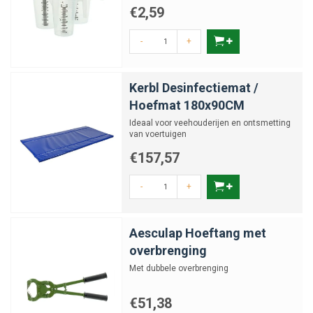
€2,59
-
+
Kerbl Desinfectiemat /
Hoefmat 180x90CM
Ideaal voor veehouderijen en ontsmetting
van voertuigen
€157,57
-
+
Aesculap Hoeftang met
overbrenging
Met dubbele overbrenging
€51,38