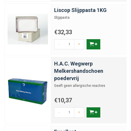
Liscop Slijppasta 1KG
Slijppasta
€32,33
-
+
H.A.C. Wegwerp
Melkershandschoen
poedervrij
Geeft geen allergische reacties
€10,37
-
+