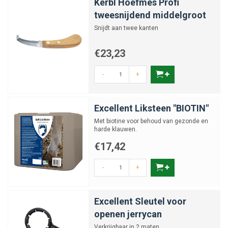
Kerbl Hoefmes Profi
tweesnijdend middelgroot
Snijdt aan twee kanten
€23,23
-
+
Excellent Liksteen "BIOTIN"
Met biotine voor behoud van gezonde en
harde klauwen.
€17,42
-
+
Excellent Sleutel voor
openen jerrycan
Verkrijgbaar in 2 maten