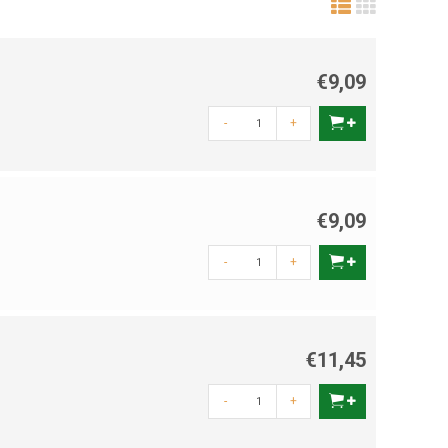
€9,09
-
+
€9,09
-
+
€11,45
-
+