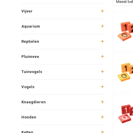
Meest be
Vijver
Aquarium
Reptielen
Pluimvee
Tuinvogels
Vogels
Knaagdieren
Honden
Katten