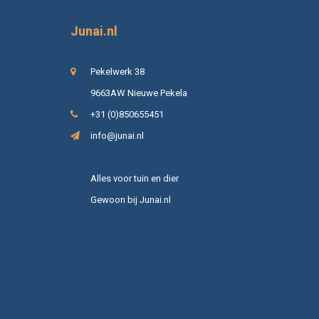
Junai.nl
Pekelwerk 38
9663AW Nieuwe Pekela
+31 (0)850655451
info@junai.nl
Alles voor tuin en dier
Gewoon bij Junai.nl