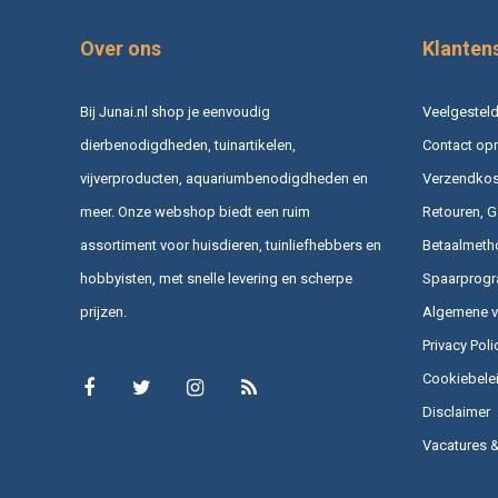
Over ons
Klanten
Bij Junai.nl shop je eenvoudig
Veelgesteld
dierbenodigdheden, tuinartikelen,
Contact op
vijverproducten, aquariumbenodigdheden en
Verzendkost
meer. Onze webshop biedt een ruim
Retouren, G
assortiment voor huisdieren, tuinliefhebbers en
Betaalmeth
hobbyisten, met snelle levering en scherpe
Spaarprog
prijzen.
Algemene 
Privacy Poli
Cookiebele
Disclaimer
Vacatures 