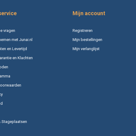
service
Mijn account
e vragen
Registreren
nemen met Junai.nl
Mijn bestellingen
en en Levertijd
Mijn verlanglijst
arantie en Klachten
oden
ramma
voorwaarden
cy
id
& Stageplaatsen