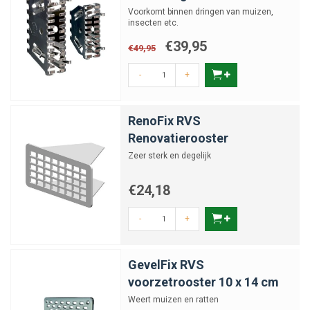
Voorkomt binnen dringen van muizen,
insecten etc.
€39,95
€49,95
-
+
RenoFix RVS
Renovatierooster
Zeer sterk en degelijk
€24,18
-
+
GevelFix RVS
voorzetrooster 10 x 14 cm
Weert muizen en ratten