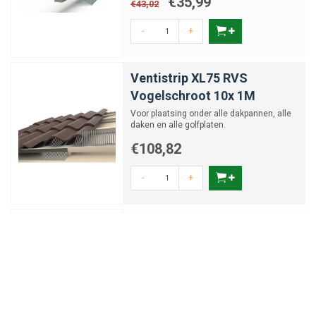
€35,99
€43,02
-
+
Ventistrip XL75 RVS
Vogelschroot 10x 1M
Voor plaatsing onder alle dakpannen, alle
daken en alle golfplaten.
€108,82
-
+
Avinet 6,4 x 6,4 mm x 1 m x 5
m muizengaas
Zeer fijne mazen
€28,95