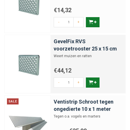
€14,32
-
+
GevelFix RVS
voorzetrooster 25 x 15 cm
Weert muizen en ratten
€44,12
-
+
Ventistrip Schroot tegen
SALE
ongedierte 10 x 1 meter
Tegen o.a. vogels en marters