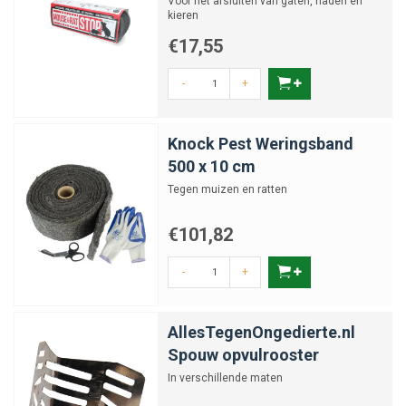
Voor het afsluiten van gaten, naden en
kieren
€17,55
-
+
Knock Pest Weringsband
500 x 10 cm
Tegen muizen en ratten
€101,82
-
+
AllesTegenOngedierte.nl
Spouw opvulrooster
In verschillende maten