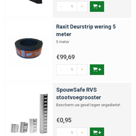
-
+
Raxit Deurstrip wering 5
meter
5 meter
€99,69
-
+
SpouwSafe RVS
stootvoegrooster
Bescherm uw gevel tegen ongedierte!
€0,95
-
+