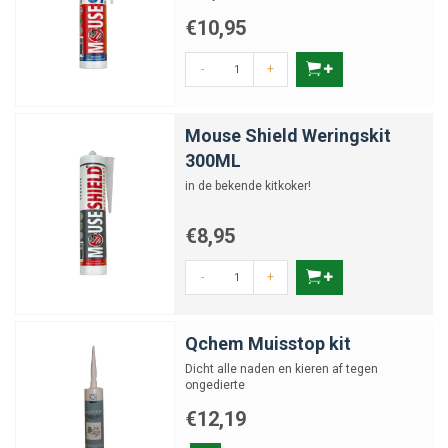
€10,95
-
+
Mouse Shield Weringskit
300ML
in de bekende kitkoker!
€8,95
-
+
Qchem Muisstop kit
Dicht alle naden en kieren af tegen
ongedierte
€12,19