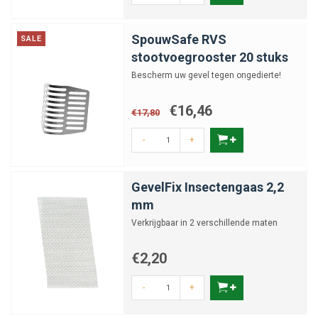
SpouwSafe RVS
SALE
stootvoegrooster 20 stuks
Bescherm uw gevel tegen ongedierte!
€16,46
€17,80
-
+
GevelFix Insectengaas 2,2
mm
Verkrijgbaar in 2 verschillende maten
€2,20
-
+