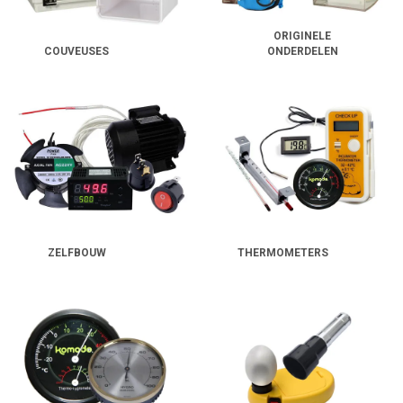
Halfautomatische broedmachines:
je draait de eieren zelf,
ORIGINELE
maar de machine houdt de temperatuur en vochtigheid op peil.
COUVEUSES
ONDERDELEN
Professionele broedkasten:
geschikt voor grotere aantallen
eieren, vaak met geavanceerde besturingssystemen.
Uitkomstmachines
Tijdens de laatste dagen van de broedperiode hebben kuikens extra
aandacht nodig. Een
uitkomstmachine
is speciaal ontwikkeld om de
ideale omstandigheden te creëren voor het uitkomen van de kuikens.
Deze machines zorgen voor een stabiele luchtvochtigheid en voldoende
zuurstoftoevoer, waardoor de kans op een succesvolle uitkomst
toeneemt.
ZELFBOUW
THERMOMETERS
Het gebruik van een uitkomstmachine heeft als voordeel dat je de
broedmachine vrijhoudt voor een nieuwe lading eieren. Zo kun je
meerdere rondes per seizoen plannen en een constante stroom van
kuikens behouden.
Waarom een aparte uitkomstmachine?