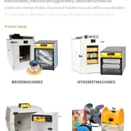
thermometers, betrouwbare hygrometers, uitkomstmachines en
praktische weegschalen. Daarnaast bieden we ook zelfbouwpakketten
en originele onderdelen zodat je jouw broedproces volledig kunt
afstemmen op jouw wensen.
Lees meer
Broedmachines
Een
broedmachine
is onmisbaar als je zelf kuikens wilt uitbroeden,
zonder dat je een broedse hen hoeft te hebben. De machine bootst de
natuurlijke omstandigheden van een broedende kip na door de juiste
temperatuur, luchtvochtigheid en ventilatie te bieden. Hierdoor krijgen de
bevruchte eieren de perfecte omgeving om zich te ontwikkelen tot
gezonde kuikens.
BROEDMACHINES
UITKOMSTMACHINES
Er bestaan verschillende soorten broedmachines, variërend van kleine
modellen voor enkele eieren tot grote professionele machines waarin
honderden eieren tegelijk uitgebroed kunnen worden.
Kleine broedmachines:
ideaal voor hobbyhouders of wie voor
het eerst kuikens wil uitbroeden.
Automatische broedmachines:
draaien de eieren zelf en
regelen temperatuur en luchtvochtigheid.