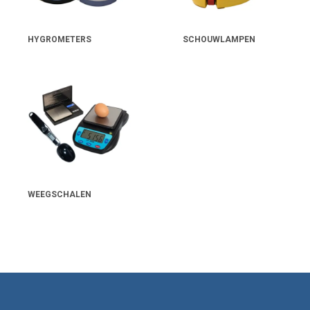
In de laatste dagen van het broedproces hebben kuikens geen draaiing
van de eieren meer nodig. Sterker nog: teveel beweging kan de
ontwikkeling verstoren. Een uitkomstmachine biedt een rustige, stabiele
HYGROMETERS
SCHOUWLAMPEN
omgeving die volledig is ingericht op dit laatste stadium.
Couveuses
Een
couveuse
is een veelzijdig apparaat dat kan worden gebruikt om
eieren volledig uit te broeden, maar ook om pasgeboren kuikens warm
te houden. Dankzij de regelbare temperatuur en vaak ook de
luchtvochtigheid, boots je het warme lichaam van de kloek na. Dit geeft
kuikens de beste start en verhoogt hun overlevingskans aanzienlijk.
Couveuses zijn er in verschillende formaten, van compacte modellen
WEEGSCHALEN
voor een paar eieren tot grote uitvoeringen voor tientallen kuikens. Veel
moderne couveuses zijn voorzien van digitale displays, waardoor je
eenvoudig temperatuur en luchtvochtigheid kunt aflezen en instellen.
Tip:
Plaats de couveuse op een tochtvrije plek met een stabiele
kamertemperatuur. Zo voorkom je schommelingen in de
binnentemperatuur die de ontwikkeling van de eieren kunnen verstoren.