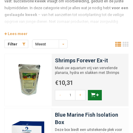
vast: succesvolle kweek vraagt om voorbereiding, geduld en de juiste
hulpmiddelen. In deze categorie vind je alles wat je nodig hebt
voor een
geslaagde kweek
– van het aanzetten tot voortplanting tot de veilige
opgroei van jonge dieren. Niet zomaar producten, maar zorgvuldig
gekozen ondersteuning die het verschil maakt tussen een poging en een
Lees meer
succesverhaal.
De juiste omstandigheden creëren
Filter
Meest
Voortplanting vindt alleen plaats als de omstandigheden precies goed
bekeken
zijn. Dieren voelen feilloos aan wanneer het moment klopt – en wanneer
Shrimps Forever Ex-it
niet. Dat betekent: stabiele waterwaarden, geschikte temperatuur, veilige
Maak uw aquarium vrij van vervelende
schuilplaatsen en voldoende voeding. Soms vraagt dit om subtiele
planaria, hydra en slakken met Shrimps
Forever Ex-it.
aanpassingen, zoals het verhogen van de temperatuur, het verlengen van
€10,31
de lichtduur of het licht verlagen van de pH. Maar vaker nog draait het
om details: het juiste substraat waarin eieren kunnen worden afgezet,
-
+
het toevoegen van specifieke mineralen die de hormoonproductie
stimuleren of het aanbrengen van rust door het gebruik van natuurlijke
waterverbeteraars. De producten in deze categorie helpen je om die
Blue Marine Fish Isolation
omstandigheden nauwkeurig te sturen – met respect voor het natuurlijke
Box
ritme van je dieren.
Deze box biedt een uitstekende plek voor