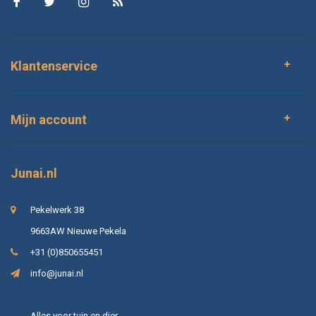
Klantenservice
Mijn account
Junai.nl
Pekelwerk 38
9663AW Nieuwe Pekela
+31 (0)850655451
info@junai.nl
Alles voor tuin en dier