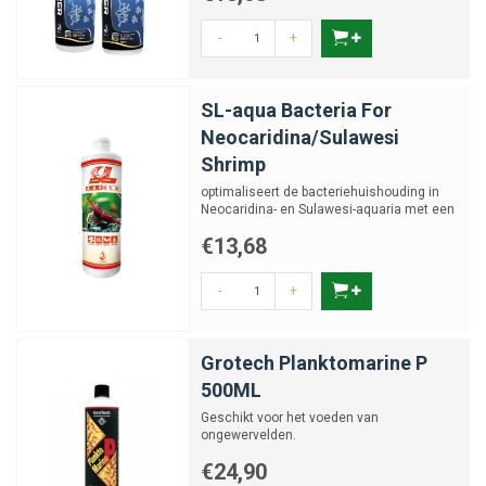
-
+
SL-aqua Bacteria For
Neocaridina/Sulawesi
Shrimp
optimaliseert de bacteriehuishouding in
Neocaridina- en Sulawesi-aquaria met een
pH hoger dan 7,2.
€13,68
-
+
Grotech Planktomarine P
500ML
Geschikt voor het voeden van
ongewervelden.
€24,90