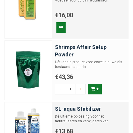
Voedsel voor 50 L Phytoplankton.
€16,00
Shrimps Affair Setup
Powder
Hét ideale product voor zowel nieuwe als
bestaande aquaria.
€43,36
-
+
SL-aqua Stabilizer
Dé ultieme oplossing voor het
neutraliseren en verwijderen van
schadelijke stoffen uit aquariumwate...
€13,68