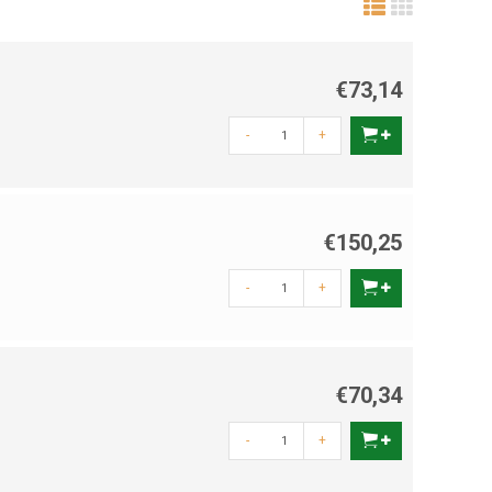
€73,14
-
+
€150,25
-
+
€70,34
-
+