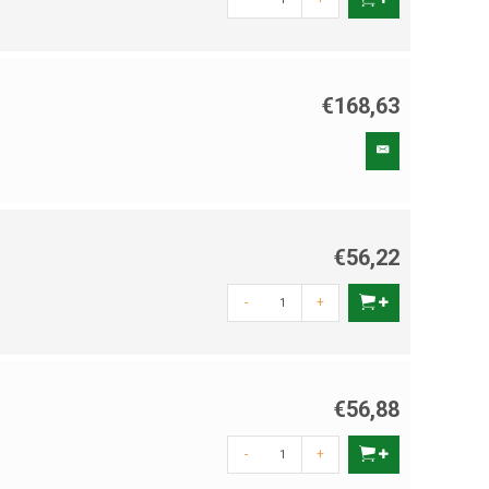
€168,63
€56,22
-
+
€56,88
-
+