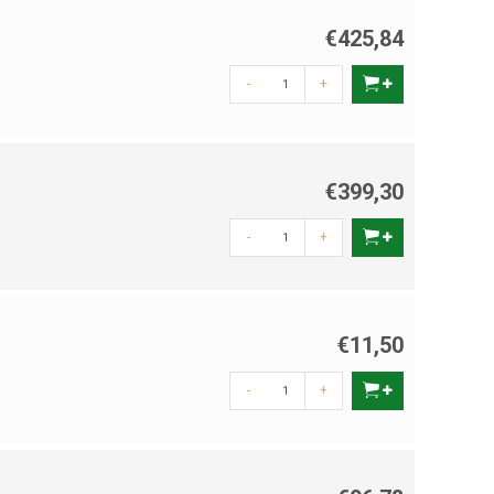
€425,84
-
+
€399,30
-
+
€11,50
-
+