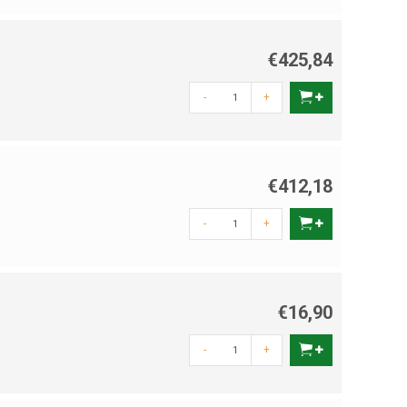
€425,84
-
+
€412,18
-
+
€16,90
-
+