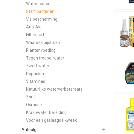
Water testen
De meeste p
Start bacteriën
gebruiksaanw
dagen.
Vis bescherming
Anti-Alg
Het effect v
Filterstart
snellere hel
Waardes bijsturen
Bij Junai.nl
Plantenvoeding
toevoeging,
Tegen troebel water
Zwart water
Reptielen
Vitamines
Natuurlijke waterverbeteraars
Zout
Osmose
Kraanwater bereiding
Voor een geslaagde kweek
Anti-alg