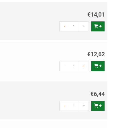
€14,01
-
+
€12,62
-
+
€6,44
-
+