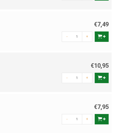
vloeibaar, andere zitten in capsules of gelvorm. Let altijd op de
ers tijdelijk uit en vermijd overmatige reiniging in de eerste
€7,49
ar: minder schommelingen, minder stress bij je vissen, en vaak een
-
+
n klein nano-aquarium tot grote kweekinstallaties. Een kleine
€10,95
-
+
€7,95
-
+