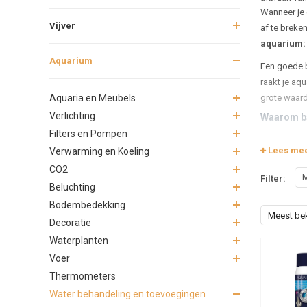
Wanneer je 
Vijver
af te breke
aquarium: 
Aquarium
Een goede b
raakt je aqu
Aquaria en Meubels
grote waard
Verlichting
Waarom ba
Filters en Pompen
In een natu
Lees me
Verwarming en Koeling
geconcentree
CO2
en decorati
M
Filter:
Beluchting
Deze product
Bodembedekking
De o
Meest be
Decoratie
Na ee
Waterplanten
Bij h
Voer
Na m
Thermometers
Bij 
Water behandeling en toevoegingen
Hoe gebrui