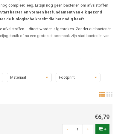
t nog compleet leeg. Er zijn nog geen bacteriën om afvalstoffen
Start bacteriën vormen het fundament van elk gezond
ter de biologische kracht die het nodig heeft.
te afvalstoffen – direct worden afgebroken. Zonder die bacteriën
edicijngebruik of na een grote schoonmaak zijn start bacteriën van
of maanden. Maar in een aquarium wil je sneller stabiliteit. Door
uls. De bacteriën nestelen zich in je filtermateriaal, substraat
Materiaal
Footprint
€6,79
-
+