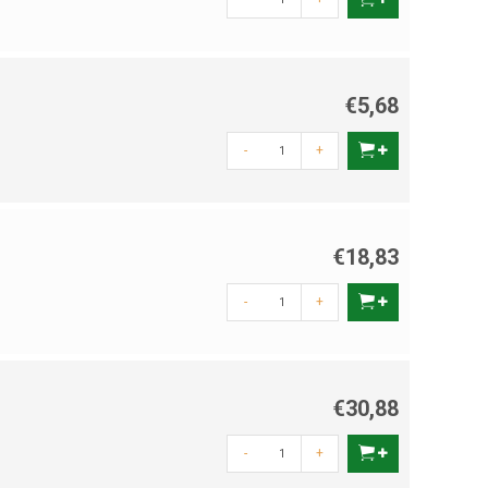
€5,68
-
+
€18,83
-
+
€30,88
-
+