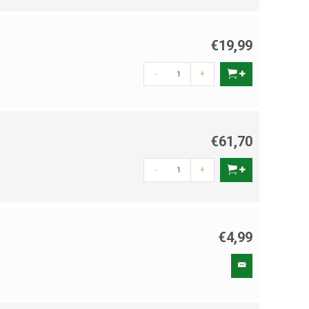
€19,99
-
+
€61,70
-
+
€4,99