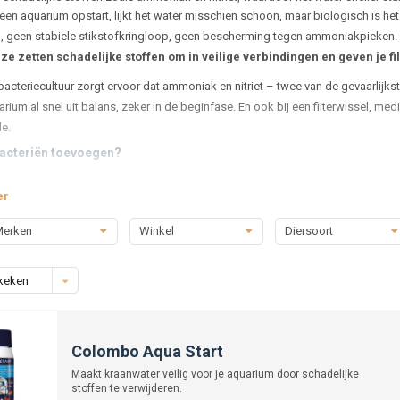
een aquarium opstart, lijkt het water misschien schoon, maar biologisch is he
n, geen stabiele stikstofkringloop, geen bescherming tegen ammoniakpieken.
ze zetten schadelijke stoffen om in veilige verbindingen en geven je fil
acteriecultuur zorgt ervoor dat ammoniak en nitriet – twee van de gevaarlijks
arium al snel uit balans, zeker in de beginfase. En ook bij een filterwissel, m
e.
cteriën toevoegen?
urlijk ecosysteem ontwikkelen bacteriekolonies zich langzaam, vaak over weken 
er
rde bacteriepreparaten toe te voegen, geef je je bak direct een biologische imp
e, waar ze beginnen met de afbraak van afvalstoffen.
erken
Winkel
Diersoort
en zijn vooral cruciaal tijdens:
pstart van een nieuw aquarium
keken
n waterwissel of filterreiniging
et vervangen van filtermateriaal
edicijngebruik of een ammoniakpiek
Colombo Aqua Start
het verhogen van de visbezetting
Maakt kraanwater veilig voor je aquarium door schadelijke
k je start bacteriën?
stoffen te verwijderen.