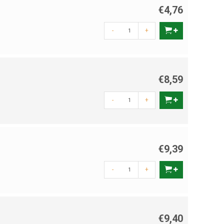
€4,76
-
+
€8,59
-
+
€9,39
-
+
€9,40