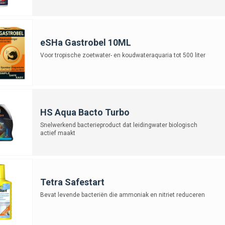
roducten worden direct in het water of filtermateriaal gedoseerd. Sommige zijn 
ijzing en zorg dat de bacteriën de kans krijgen zich te hechten: schakel UV-filt
eSHa Gastrobel 10ML
an start bacteriën zie je niet direct met het blote oog, maar wordt wel merkba
Voor tropische zoetwater- en koudwateraquaria tot 500 liter
derheid van het water.
 vind je start bacteriën voor elk type aquarium – van tropisch tot koudwater, va
 met grote impact op de gezondheid en stabiliteit van je bak.
HS Aqua Bacto Turbo
Snelwerkend bacterieproduct dat leidingwater biologisch
actief maakt
Tetra Safestart
Bevat levende bacteriën die ammoniak en nitriet reduceren