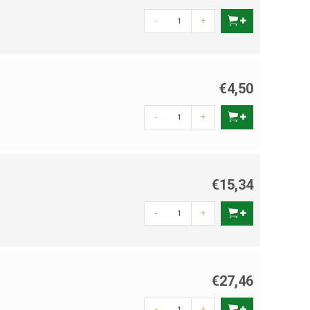
-
+
€4,50
-
+
€15,34
-
+
€27,46
-
+