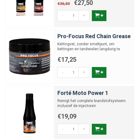
€27,50
€36,50
-
+
Pro-Focus Red Chain Grease
Kettingvet, zonder smeltpunt, om
kettingen en tandwielen langdurig te
smeren
€17,25
-
+
Forté Moto Power 1
Reinigt het complete brandstofsysteem
inclusief de injectoren
€19,09
-
+