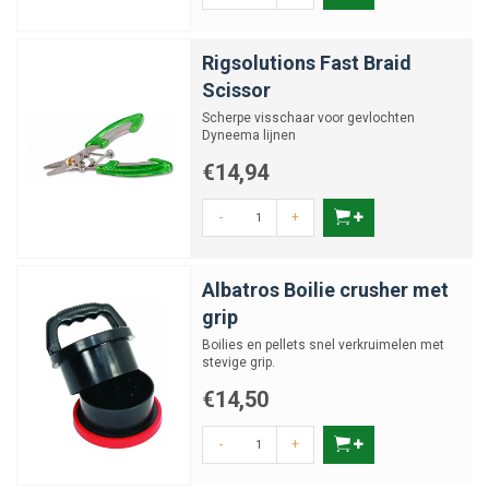
Rigsolutions Fast Braid
Scissor
Scherpe visschaar voor gevlochten
Dyneema lijnen
€14,94
-
+
Albatros Boilie crusher met
grip
Boilies en pellets snel verkruimelen met
stevige grip.
€14,50
-
+