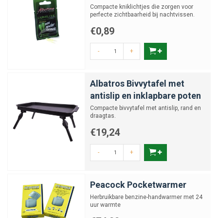
Compacte kniklichtjes die zorgen voor
perfecte zichtbaarheid bij nachtvissen.
Welke tools zijn handig voor het maken van
€0,89
hair rigs?
-
+
Wat zijn handige hulpmiddelen bij
nachtvissen?
Albatros Bivvytafel met
antislip en inklapbare poten
Compacte bivvytafel met antislip, rand en
Waarvoor gebruik je een tang bij het
draagtas.
karpervissen?
€19,24
Waar moet ik op letten bij het kopen van
-
+
karperaccessoires en tools?
Peacock Pocketwarmer
Herbruikbare benzine-handwarmer met 24
uur warmte