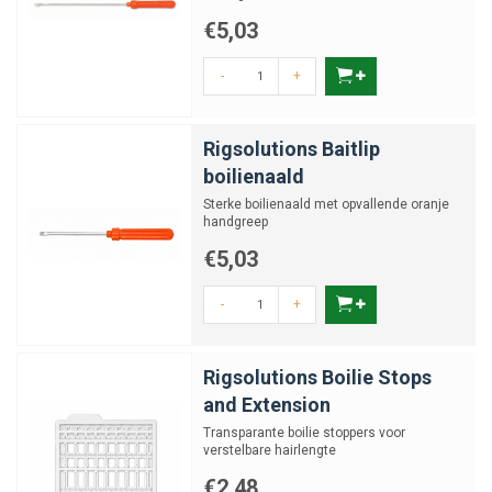
€5,03
-
+
Rigsolutions Baitlip
boilienaald
Sterke boilienaald met opvallende oranje
handgreep
€5,03
-
+
Rigsolutions Boilie Stops
and Extension
Transparante boilie stoppers voor
verstelbare hairlengte
€2,48