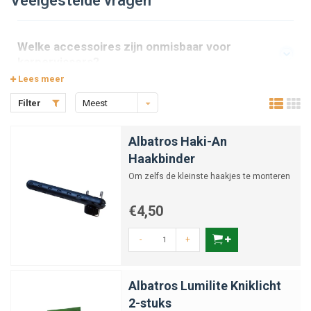
Veelgestelde vragen
Welke accessoires zijn onmisbaar voor
karpervissers?
Lees meer
Filter
Meest
Waarvoor gebruik je een boilienaald?
bekeken
Albatros Haki-An
Wat is een PVA-tool en hoe gebruik ik die?
Haakbinder
Om zelfs de kleinste haakjes te monteren
Wat is het nut van een rig tool set?
€4,50
-
+
Wat is een line aligner en wat doet die?
Albatros Lumilite Kniklicht
Hoe onderhoud ik mijn karper tools en
accessoires?
2-stuks