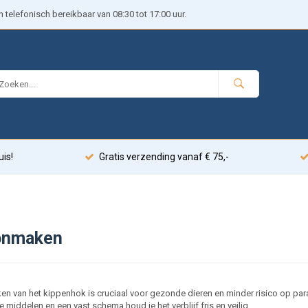
telefonisch bereikbaar van 08:30 tot 17:00 uur.
uis!
Gratis verzending vanaf € 75,-
onmaken
 van het kippenhok is cruciaal voor gezonde dieren en minder risico op para
e middelen en een vast schema houd je het verblijf fris en veilig.