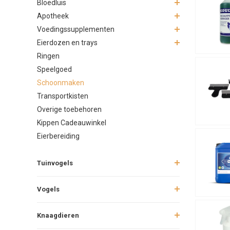
Bloedluis
Onmisb
Apotheek
Voedingssupplementen
Naast schoo
Eierdozen en trays
Schr
Ringen
Emme
Speelgoed
Han
Schoonmaken
Hoge
Transportkisten
Goed materi
Overige toebehoren
Kippen Cadeauwinkel
Staps
Eierbereiding
Een goed sc
Tuinvogels
Dagelij
Verw
Vogels
Leeg
Contr
Knaagdieren
Wekelij