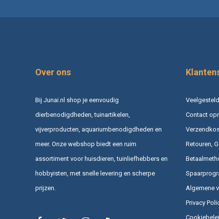
Over ons
Klanten
Bij Junai.nl shop je eenvoudig
Veelgesteld
dierbenodigdheden, tuinartikelen,
Contact op
vijverproducten, aquariumbenodigdheden en
Verzendkost
meer. Onze webshop biedt een ruim
Retouren, G
assortiment voor huisdieren, tuinliefhebbers en
Betaalmeth
hobbyisten, met snelle levering en scherpe
Spaarprog
prijzen.
Algemene 
Privacy Poli
Cookiebele