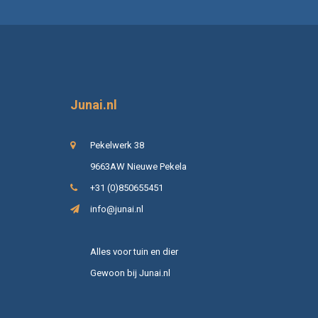
Junai.nl
Pekelwerk 38
9663AW Nieuwe Pekela
+31 (0)850655451
info@junai.nl
Alles voor tuin en dier
Gewoon bij Junai.nl