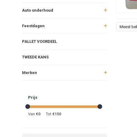
Conclu
Auto onderhoud
Schoonmak
Feestdagen
Meest be
schema houd 
Dagelijkse 
PALLET VOORDEEL
parasieten.
leefomgevi
TWEEDE KANS
Merken
Prijs
Van
€
0
Tot
€
150