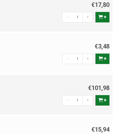
€17,80
-
+
r en effectiever maken:
oplossingen.
€3,48
uitenrennen.
-
+
 direct verbetert.
anent fris. Hieronder een praktisch stappenplan:
€101,98
-
+
€15,94