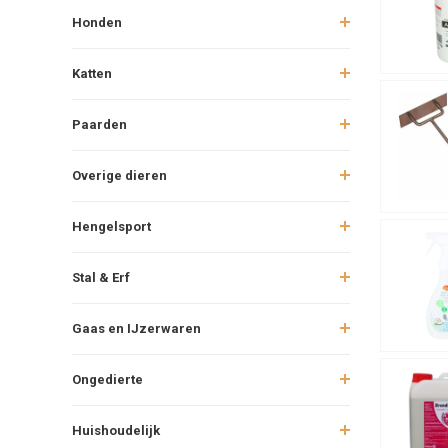
Honden
Verv
Schr
Katten
Rein
Maande
Paarden
Voer
Gebr
Overige dieren
Beha
Hengelsport
Door dit sc
Preven
Stal & Erf
Naast schoo
Gaas en IJzerwaren
Goed
Droo
Ongedierte
Rege
Gebr
Huishoudelijk
Met prevent