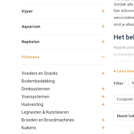
Ontdek alle
Een schoon 
Vijver
veroorzaken 
vind je all
Aquarium
Het be
Reptielen
Kippen prod
luchtwegpro
Pluimvee
op ziekten 
veel prettig
Lees me
Voeders en Snacks
Schoon
Bodembedekking
M
Filter:
Drinksystemen
Voor het sc
Voersystemen
Footprint
Desi
Huisvesting
Rein
Legnesten & Kunsteieren
Natu
Meest be
Broeden en Broedmachines
Anti
Kuikens
Het is belan