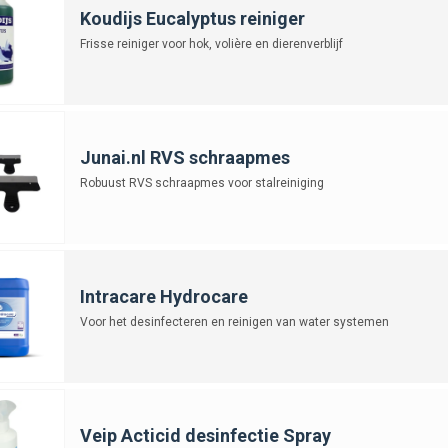
Koudijs Eucalyptus reiniger
are hulpmiddelen
Frisse reiniger voor hok, volière en dierenverblijf
nmaakmiddelen zijn er ook praktische hulpmiddelen die het werk eenvoudige
apers en borstels:
ideaal om mest en aangekoekte resten los te maken.
rs en drukspuiten:
handig voor het aanbrengen van water of schoonmaak
dschoenen:
beschermen je huid tegen vuil en schoonmaakmiddelen.
Junai.nl RVS schraapmes
drukspuit:
vooral nuttig voor een grondige reiniging bij grotere hokken of b
Robuust RVS schraapmes voor stalreiniging
aal maakt schoonmaken niet alleen sneller maar ook grondiger, wat de hygiëne
gewijze schoonmaak
hoonmaakschema voorkomt dat het werk zich opstapelt en houdt het hok perm
Intracare Hydrocare
ks
Voor het desinfecteren en reinigen van water systemen
ijder natte plekken in de bodembedekking.
 en reinig voer- en drinkbakken.
oleer zitstokken en legnesten op vuil en veren.
Veip Acticid desinfectie Spray
ks