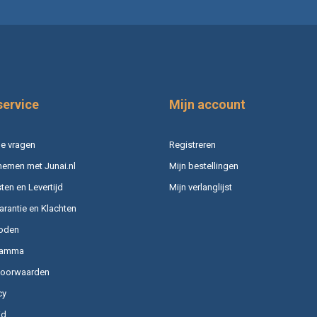
service
Mijn account
e vragen
Registreren
nemen met Junai.nl
Mijn bestellingen
en en Levertijd
Mijn verlanglijst
arantie en Klachten
oden
ramma
voorwaarden
cy
id