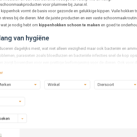
 schoonmaakproducten voor pluimvee bij Junai.nl.
kippenhok vormt de basis voor gezonde en gelukkige kippen. Vuile hokken tre
stress bij de dieren. Met de juiste producten en een vaste schoonmaakroutine h
es wat je nodig hebt om
kippenhokken schoon te maken
en goed te onderho
lang van hygiëne
uceren dagelijks mest, wat niet alleen viezigheid maar ook bacteriën en am
blemen, parasieten zoals bloedluizen en bacteriële infecties snel de kop op
en zorgt bovendien voor een prettige leefomgeving voor de dieren. Ook voor d
er in gebruik.
er
maakmiddelen voor kippenhokken
erken
Winkel
Diersoort
hoonmaken van een kippenhok zijn specifieke middelen beschikbaar die veilig z
nfectiemiddelen:
doden bacteriën, virussen en schimmels. Ideaal na een gro
igingsmiddelen:
verwijderen vuil, mest en vetresten en maken oppervlakken
urlijke producten:
zoals kalkpoeder of azijnoplossingen, die milieuvriendelijk
keken
-parasitaire sprays:
gericht op het bestrijden van bloedluis en mijten die zic
grijk om altijd producten te kiezen die speciaal ontwikkeld zijn voor dierverbli