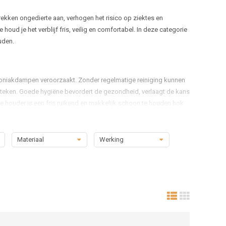
kken ongedierte aan, verhogen het risico op ziektes en
oud je het verblijf fris, veilig en comfortabel. In deze categorie
uden.
moniakdampen veroorzaakt. Zonder regelmatige reiniging kunnen
steken. Goede hygiëne bevordert de gezondheid, verlaagt de kans
e houder is een fris ruikend en makkelijk schoon te houden hok
Materiaal
Werking
ijn voor pluimvee. Enkele veelgebruikte categorieën zijn:
te schoonmaak of bij ziekte-uitbraken.
 hygiënisch schoon.
 en veilig zijn voor dieren.
h in naden en kieren verstoppen.
jven, zodat je zeker weet dat ze veilig zijn voor kippen en kuikens.