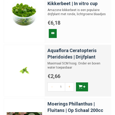
Kikkerbeet | In vitro cup
Amazone kikkerbeet is een populaire
drijfplant met ronde, lichtgroene blaadjes
en lange wortels die ...
€6,18
Aquaflora Ceratopteris
Pteridoides | Drijfplant
Maximaal 5CM hoog. Onder en boven
water toepasbaar
€2,66
-
+
Moerings Phillanthus |
Fluitans | Op Schaal 200cc