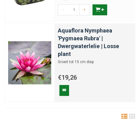
-
+
Aquaflora Nymphaea
'Pygmaea Rubra' |
Dwergwaterlelie | Losse
plant
Groeit tot 15 cm diep
€19,26