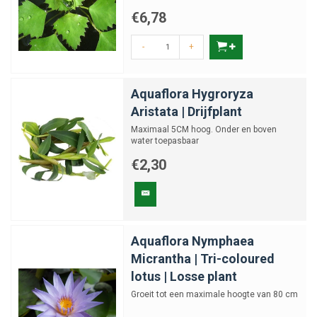
rozetten en stevig, ...
€6,78
-
+
Aquaflora Hygroryza
Aristata | Drijfplant
Maximaal 5CM hoog. Onder en boven
water toepasbaar
€2,30
Aquaflora Nymphaea
Micrantha | Tri-coloured
lotus | Losse plant
Groeit tot een maximale hoogte van 80 cm