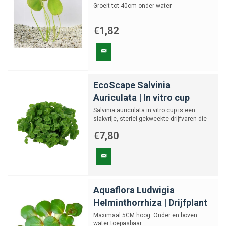
Groeit tot 40cm onder water
€1,82
EcoScape Salvinia
Auriculata | In vitro cup
Salvinia auriculata in vitro cup is een
slakvrije, steriel gekweekte drijfvaren die
snel een groen t...
€7,80
Aquaflora Ludwigia
Helminthorrhiza | Drijfplant
Maximaal 5CM hoog. Onder en boven
water toepasbaar