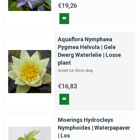
€19,26
Aquaflora Nymphaea
Pygmea Helvola | Gele
Dwerg Waterlelie | Losse
plant
Groeit tot 30cm diep
€16,83
Moerings Hydrocleys
Nymphoides | Waterpapaver
| Los