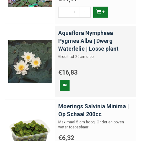
-
+
Aquaflora Nymphaea
Pygmea Alba | Dwerg
Waterlelie | Losse plant
Groeit tot 20cm diep
€16,83
Moerings Salvinia Minima |
Op Schaal 200cc
Maximaal 5 cm hoog. Onder en boven
water toepasbaar
€6,32