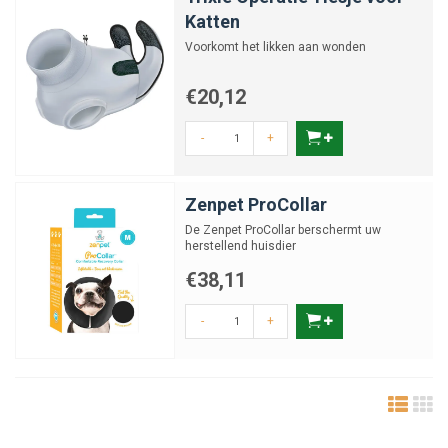
Katten
Hoe kies ik de juiste maat beschermkap voor
Voorkomt het likken aan wonden
mijn kat?
€20,12
Kan mijn kat eten en drinken met een
beschermkap?
-
+
Zenpet ProCollar
Hoe lang moet mijn kat een beschermkap
dragen?
De Zenpet ProCollar berschermt uw
herstellend huisdier
€38,11
Is een zachte kap beter dan een harde kap?
-
+
Kan mijn kat slapen met een beschermkap?
Hoe voorkom ik stress bij het dragen van
een kap?