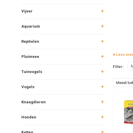
Vijver
Aquarium
Reptielen
Lees me
Pluimvee
M
Filter:
Tuinvogels
Meest be
Vogels
Knaagdieren
Honden
Katten