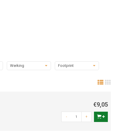
Werking
Footprint
€9,05
-
+