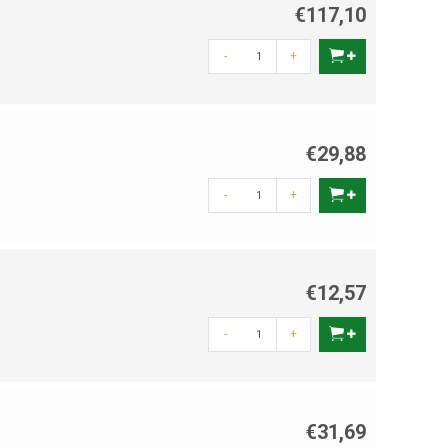
€117,10
-
+
€29,88
-
+
€12,57
-
+
€31,69