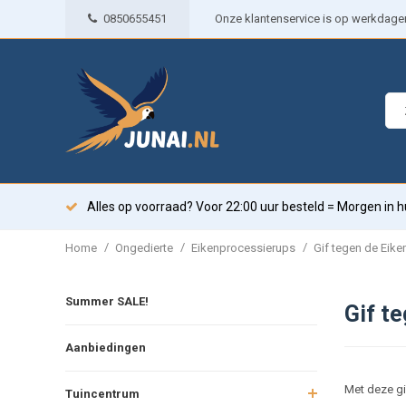
0850655451
Onze klantenservice is op werkdagen 
Alles op voorraad? Voor 22:00 uur besteld = Morgen in h
/
/
/
Home
Ongedierte
Eikenprocessierups
Gif tegen de Eik
Summer SALE!
Gif t
Aanbiedingen
Met deze gif
Tuincentrum