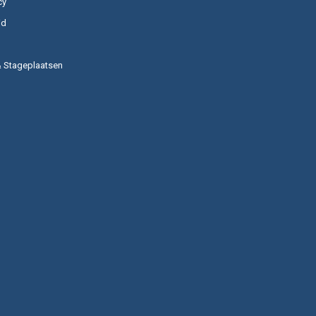
cy
id
& Stageplaatsen