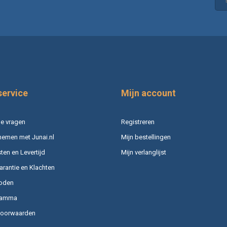
service
Mijn account
e vragen
Registreren
nemen met Junai.nl
Mijn bestellingen
en en Levertijd
Mijn verlanglijst
arantie en Klachten
oden
ramma
voorwaarden