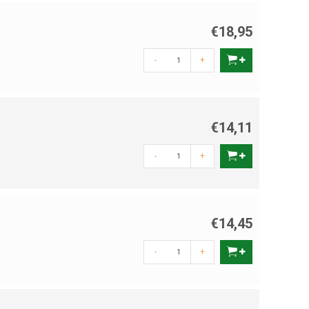
€18,95
-
+
€14,11
-
+
€14,45
-
+