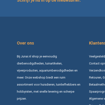
Schrijf je nu in op de nieuwsbrief:
Over ons
Klanten
Bij Junai.nl shop je eenvoudig
Veelgesteld
dierbenodigdheden, tuinartikelen,
Contact op
vijverproducten, aquariumbenodigdheden en
Verzendkost
meer. Onze webshop biedt een ruim
Retouren, G
assortiment voor huisdieren, tuinliefhebbers en
Betaalmeth
hobbyisten, met snelle levering en scherpe
Spaarprog
prijzen.
Algemene 