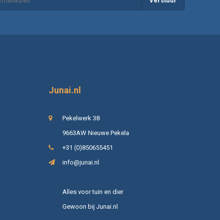
Verstuur
Junai.nl
Pekelwerk 38
9663AW Nieuwe Pekela
+31 (0)850655451
info@junai.nl
Alles voor tuin en dier
Gewoon bij Junai.nl