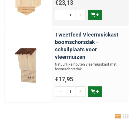
€23,13
-
+
Tweetfeed Vleermuiskast
boomschorsdak -
schuilplaats voor
vleermuizen
Natuurlijke houten vleermuiskast met
boomschorsdak
€17,95
-
+