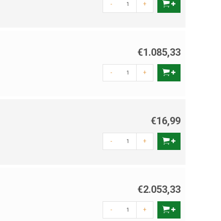
-
+
€1.085,33
-
+
€16,99
-
+
€2.053,33
-
+