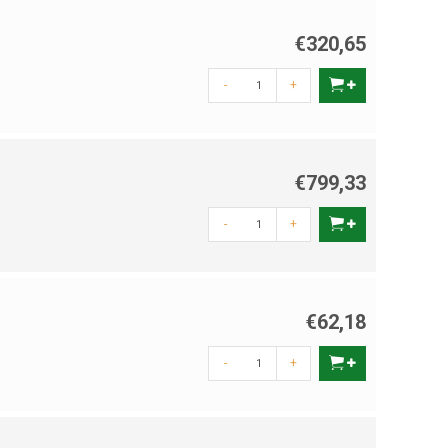
€320,65
-
+
€799,33
-
+
€62,18
-
+