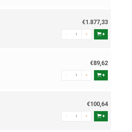
€1.877,33
-
+
€89,62
-
+
€100,64
-
+