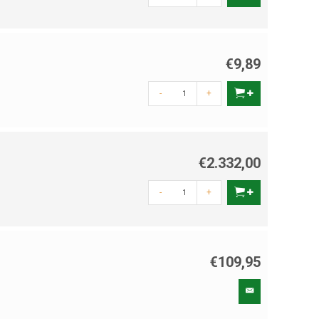
€9,89
-
+
€2.332,00
-
+
€109,95