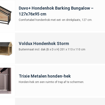
Duvo+ Hondenhok Barking Bungalow –
127x76x95 cm
Comfortabel hondenhok met eet- en drinkplaats, 127 cm.
Voldux Hondenhok Storm
Buitenmaat incl. dak (B x D x H) 201 x 113 x 110 cm
Trixie Metalen honden-hek
Honden-hek om een ruimte of trap af te schermen.