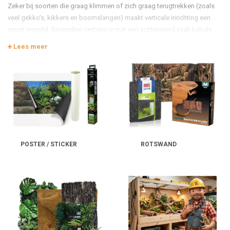
Zeker bij soorten die graag klimmen of zich graag terugtrekken (zoals
veel gekko’s, kikkers en boomslangen) maakt verticale inrichting een
groot verschil. Bovendien verberg je met een achterwand vaak kabels,
slangen of technische onderdelen, waardoor het terrarium rustiger oogt
Lees meer
en makkelijker te onderhouden is.
In deze categorie vind je verschillende typen achterwanden voor
reptielen- en amfibieënbakken. Wil je breder oriënteren op inrichting?
Bekijk dan ook: https://www.junai.nl/reptielen/inrichting-decoratie/
Waarom een achterwand in het terrarium?
Een vlakke glazen achterzijde biedt weinig grip en weinig beschutting.
Een achterwand kan juist zorgen voor
extra houvast
en een natuurlijker
POSTER / STICKER
ROTSWAND
leefgebied. Dit helpt om stress te verminderen, omdat dieren zich sneller
“gedekt” voelen. Daarnaast kan een achterwand de beschikbare ruimte
beter benutten: je creëert een verticale zone waar je dier kan klimmen,
rusten of wegkruipen, zonder dat je de bodem volledig vol hoeft te
zetten met decoratie.
Meer diepte en uitstraling
in je terrarium