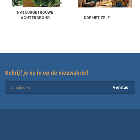
Extra schuilplekken
door richels, holtes en reliëf
Meer klimmogelijkheden
voor actieve soorten
NATUURGETROUWE
Techniek uit het zicht
(kabels, slangen, achterliggende
ACHTERGROND
DOE HET ZELF
opbouw)
Welke soorten terrariumachterwanden
zijn er?
Niet elke achterwand past bij elke opstelling. Denk daarom eerst na over
je biotoop (tropisch, droog, halfwater) en over het gedrag van je dier. In
het assortiment kom je grofweg deze stijlen tegen:
Schrijf je nu in op de nieuwsbrief:
3D rots- en structuurachterwanden
Verstuur
3D achterwanden met rots- of wortelstructuur geven meteen een
realistisch effect. Ze zijn populair in woestijn- en rotsopstellingen, maar
passen ook in tropische bakken als je ze combineert met hout, mos of
planten. Let wel op de beschikbare ruimte: een 3D wand neemt altijd wat
diepte in. De winst is dat je er vaak klimmogelijkheden en schuilrandjes
voor terugkrijgt.