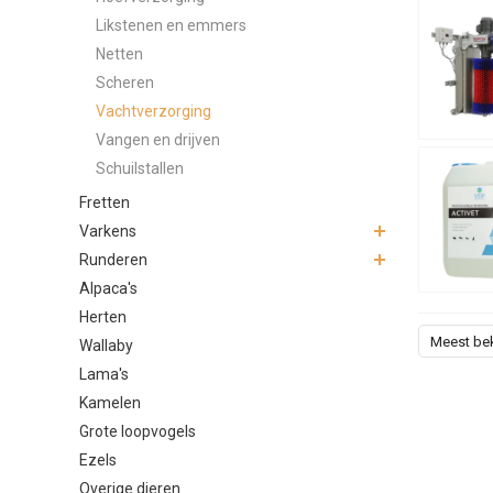
Likstenen en emmers
Netten
Scheren
Vachtverzorging
Vangen en drijven
Schuilstallen
Fretten
Varkens
Runderen
Alpaca's
Herten
Meest be
Wallaby
Lama's
Kamelen
Grote loopvogels
Ezels
Overige dieren