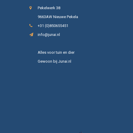
Pekelwerk 38
9663AW Nieuwe Pekela
+31 (0)850655451
info@junai.nl
Alles voor tuin en dier
Gewoon bij Junai.nl