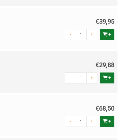
€39,95
-
+
€29,88
-
+
€68,50
-
+