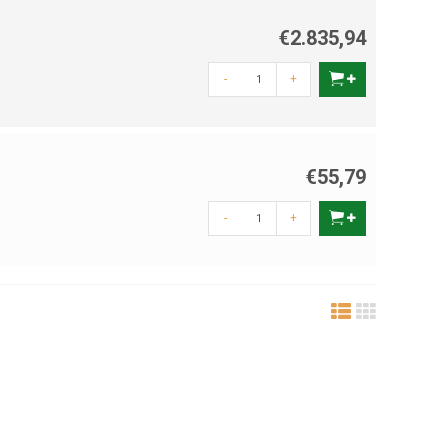
€2.835,94
-
+
€55,79
-
+