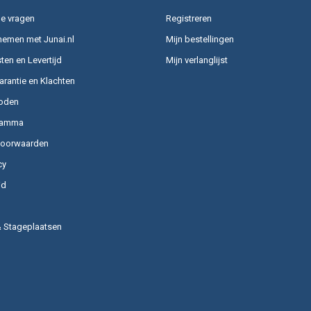
e vragen
Registreren
nemen met Junai.nl
Mijn bestellingen
en en Levertijd
Mijn verlanglijst
arantie en Klachten
oden
ramma
voorwaarden
cy
id
& Stageplaatsen