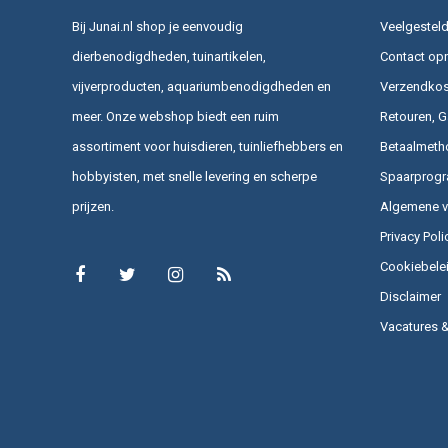
Bij Junai.nl shop je eenvoudig
Veelgesteld
dierbenodigdheden, tuinartikelen,
Contact op
vijverproducten, aquariumbenodigdheden en
Verzendkost
meer. Onze webshop biedt een ruim
Retouren, G
assortiment voor huisdieren, tuinliefhebbers en
Betaalmeth
hobbyisten, met snelle levering en scherpe
Spaarprog
prijzen.
Algemene 
Privacy Poli
Cookiebele
Disclaimer
Vacatures 