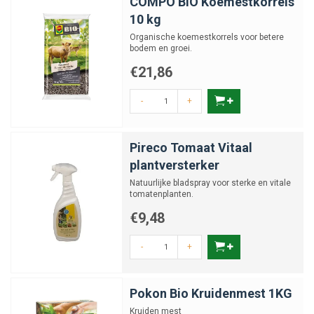
COMPO BIO Koemestkorrels
10 kg
Organische koemestkorrels voor betere
bodem en groei.
€21,86
-
+
Pireco Tomaat Vitaal
plantversterker
Natuurlijke bladspray voor sterke en vitale
tomatenplanten.
€9,48
-
+
Pokon Bio Kruidenmest 1KG
Kruiden mest