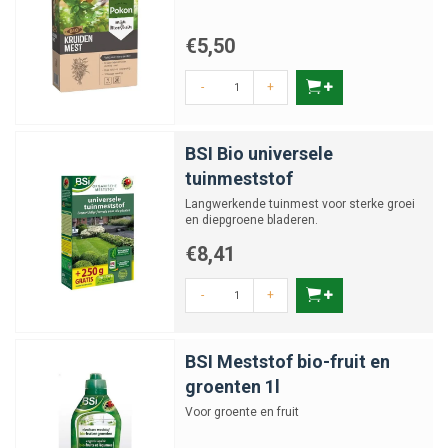
€5,50
-
+
BSI Bio universele
tuinmeststof
Langwerkende tuinmest voor sterke groei
en diepgroene bladeren.
€8,41
-
+
BSI Meststof bio-fruit en
groenten 1l
Voor groente en fruit