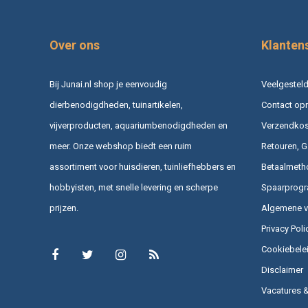
Over ons
Klanten
Bij Junai.nl shop je eenvoudig
Veelgesteld
dierbenodigdheden, tuinartikelen,
Contact op
vijverproducten, aquariumbenodigdheden en
Verzendkost
meer. Onze webshop biedt een ruim
Retouren, G
assortiment voor huisdieren, tuinliefhebbers en
Betaalmeth
hobbyisten, met snelle levering en scherpe
Spaarprog
prijzen.
Algemene 
Privacy Poli
Cookiebele
Disclaimer
Vacatures 