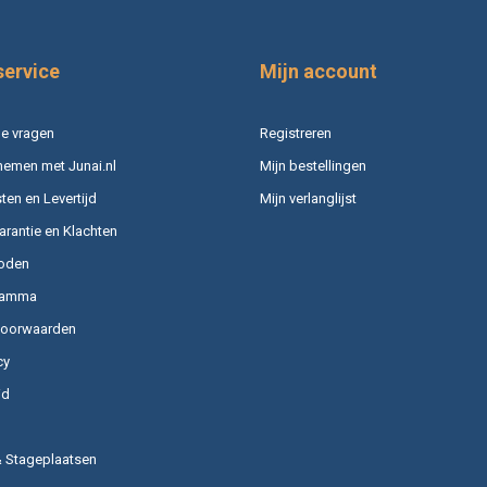
service
Mijn account
e vragen
Registreren
nemen met Junai.nl
Mijn bestellingen
en en Levertijd
Mijn verlanglijst
arantie en Klachten
oden
ramma
voorwaarden
cy
id
& Stageplaatsen