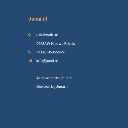
Junai.nl
Pekelwerk 38
9663AW Nieuwe Pekela
+31 (0)850655451
info@junai.nl
Alles voor tuin en dier
Gewoon bij Junai.nl