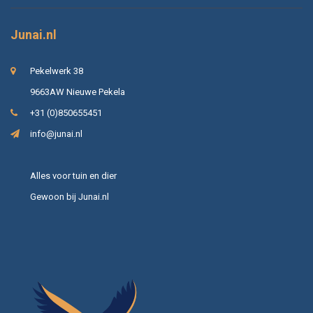
Junai.nl
Pekelwerk 38
9663AW Nieuwe Pekela
+31 (0)850655451
info@junai.nl
Alles voor tuin en dier
Gewoon bij Junai.nl