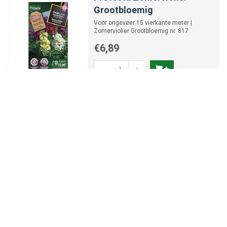
Grootbloemig
Voor ongeveer 15 vierkante meter |
Zomerviolier Grootbloemig nr. 817
€6,89
-
+
Protecta Vlas Rood | Linum
grandiflorum
Voor ongeveer 15 vierkante meter | Vlas
Rood nr. 824
€6,89
-
+
Protecta Klimmende Winde
Grootbloemig Blauwe |