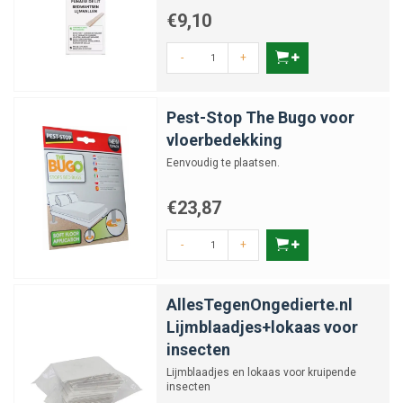
€9,10
-
+
Pest-Stop The Bugo voor
vloerbedekking
Eenvoudig te plaatsen.
€23,87
-
+
AllesTegenOngedierte.nl
Lijmblaadjes+lokaas voor
insecten
Lijmblaadjes en lokaas voor kruipende
insecten