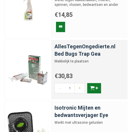
Werkt tegen kakkerlakken, mieren,
spinnen, vlooien, bedwantsen en ander
kruipend ongedierte
€14,85
AllesTegenOngedierte.nl
Bed Bugs Trap Gea
Makkelijk te plaatsen
€30,83
-
+
Isotronic Mijten en
bedwantsverjager Eye
Werkt met ultrasone geluiden