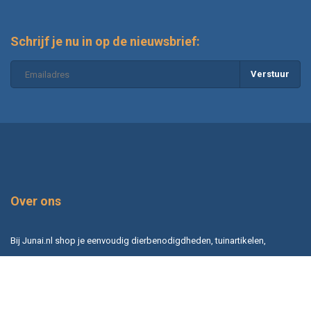
Schrijf je nu in op de nieuwsbrief:
Verstuur
Over ons
Bij Junai.nl shop je eenvoudig dierbenodigdheden, tuinartikelen,
vijverproducten, aquariumbenodigdheden en meer. Onze webshop biedt
een ruim assortiment voor huisdieren, tuinliefhebbers en hobbyisten,
met snelle levering en scherpe prijzen.