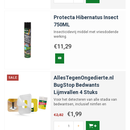
Protecta Hibernatus Insect
750ML
Insecticidevrij middel met vriesdodende
werking.
€11,29
AllesTegenOngedierte.nl
SALE
BugStop Bedwants
Lijmvallen 4 Stuks
Voor het detecteren van alle stadia van
bedwantsen, inclusief nimfen en
volwassen exemplaren
€1,99
€2,82
-
+