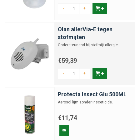
-
+
Olan allerVia-E tegen
stofmijten
Ondersteunend bij stofmijt allergie
€59,39
-
+
Protecta Insect Glu 500ML
Aerosol lijm zonder insceticide.
€11,74