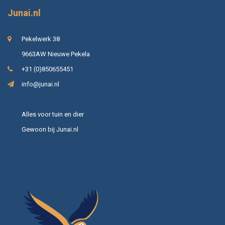
Junai.nl
Pekelwerk 38
9663AW Nieuwe Pekela
+31 (0)850655451
info@junai.nl
Alles voor tuin en dier
Gewoon bij Junai.nl