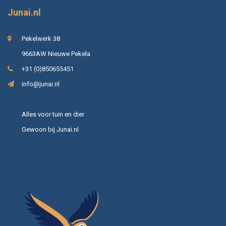
Junai.nl
Pekelwerk 38
9663AW Nieuwe Pekela
+31 (0)850655451
info@junai.nl
Alles voor tuin en dier
Gewoon bij Junai.nl