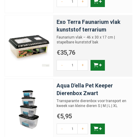
-
+
scherp geprijsd en van hoge kwaliteit, zodat jouw insectenkweek
optimaal verloopt.
Exo Terra Faunarium vlak
kunststof terrarium
Faunarium vlak – 46 x 30 x 17 cm |
stapelbare kunststof bak
€35,76
-
+
Aqua D'ella Pet Keeper
Dierenbox Zwart
Transparante dierenbox voor transport en
kweek van kleine dieren S | M | L | XL
€5,95
-
+