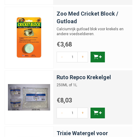
Zoo Med Cricket Block /
Gutload
Calciumrijk gutload blok voor krekels en
andere voedseldieren.
€3,68
-
+
Ruto Repco Krekelgel
250ML of 1L
€8,03
-
+
Trixie Watergel voor