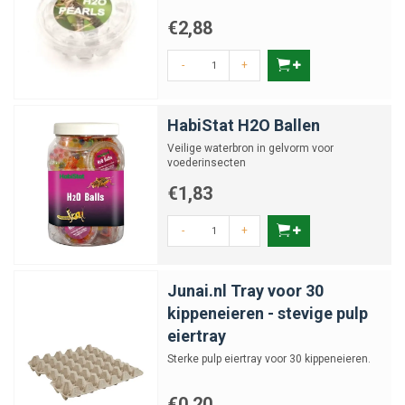
€2,88
-
+
HabiStat H2O Ballen
Veilige waterbron in gelvorm voor
voederinsecten
€1,83
-
+
Junai.nl Tray voor 30
kippeneieren - stevige pulp
eiertray
Sterke pulp eiertray voor 30 kippeneieren.
€0,20