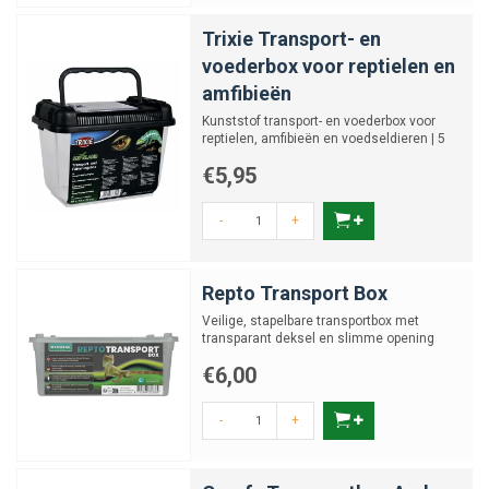
Trixie Transport- en
voederbox voor reptielen en
amfibieën
Kunststof transport- en voederbox voor
reptielen, amfibieën en voedseldieren | 5
maten S t/m XL
€5,95
-
+
Repto Transport Box
Veilige, stapelbare transportbox met
transparant deksel en slimme opening
Verkrijgbaar in diverse ma...
€6,00
-
+