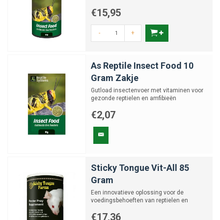
60 en 170 gram
€15,95
-
+
As Reptile Insect Food 10
Gram Zakje
Gutload insectenvoer met vitaminen voor
gezonde reptielen en amfibieën
€2,07
Sticky Tongue Vit-All 85
Gram
Een innovatieve oplossing voor de
voedingsbehoeften van reptielen en
amfibieën
€17,36