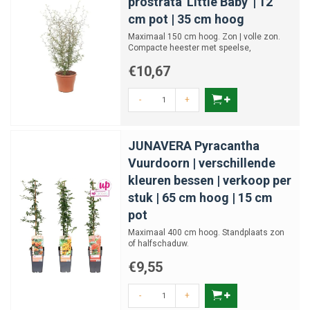
prostrata 'Little Baby' | 12
cm pot | 35 cm hoog
Maximaal 150 cm hoog. Zon | volle zon.
Compacte heester met speelse,
kronkelende takken en geelbloei...
€10,67
-
+
JUNAVERA Pyracantha
Vuurdoorn | verschillende
kleuren bessen | verkoop per
stuk | 65 cm hoog | 15 cm
pot
Maximaal 400 cm hoog. Standplaats zon
of halfschaduw.
€9,55
-
+