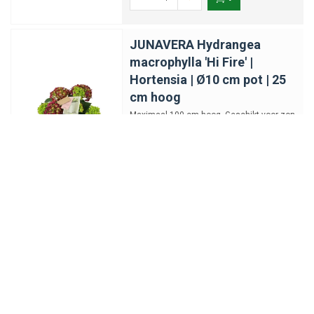
JUNAVERA Hydrangea
macrophylla 'Hi Fire' |
Hortensia | Ø10 cm pot | 25
cm hoog
Maximaal 100 cm hoog. Geschikt voor zon
| halfschaduw.
€9,87
-
+
JUNAVERA Hydrangea
paniculata | Pluimhortensia |
60 cm hoog | 17 cm pot
Maximaal 200 cm hoog. Standplaats: zon |
halfschaduw. Sterke, winterharde
pluimhortensia met licht r...
€14,11