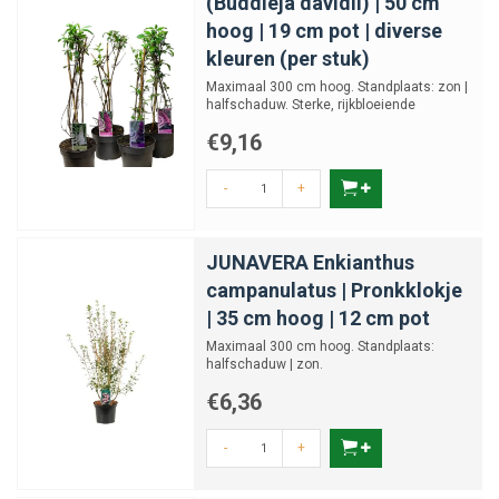
(Buddleja davidii) | 50 cm
Wanneer kan ik struiken en heesters
hoog | 19 cm pot | diverse
planten?
kleuren (per stuk)
Maximaal 300 cm hoog. Standplaats: zon |
halfschaduw. Sterke, rijkbloeiende
Zijn bloeiende heesters geschikt voor bijen
vlinderstruik
€9,16
en vlinders?
-
+
Hoe vaak moet ik een haag snoeien?
JUNAVERA Enkianthus
Welke struiken zijn geschikt voor een kleine
campanulatus | Pronkklokje
tuin?
| 35 cm hoog | 12 cm pot
Maximaal 300 cm hoog. Standplaats:
halfschaduw | zon.
Kan ik struiken ook in potten planten?
€6,36
-
+
Hebben struiken veel onderhoud nodig?