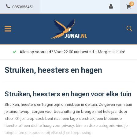
0
0850655451
Alles op voorraad? Voor 22:00 uur besteld = Morgen in huis!
Struiken, heesters en hagen
Struiken, heesters en hagen voor elke tuin
Struiken, heesters en hagen zijn onmisbaar in de tuin. Ze geven vorm aan
je tuinontwerp, zorgen voor beschutting en brengen het hele jaar door
sfeer. Of je nu op zoek bent naar een lage sierstruik, een bloeiende
heester of een dichte haag voor privacy: binnen deze categorie vind je
tuinplanten die passen bij elke stijl en toepassing.