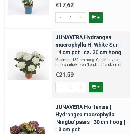
€17,62
-
+
JUNAVERA Hydrangea
macrophylla Hi White Sun |
14 cm pot | ca. 30 cm hoog
Maximaal 150 cm hoog. Geschikt voor
halfschaduw | zon (liefst ochtendzon of
gefilterd licht). Witte ...
€21,59
-
+
JUNAVERA Hortensia |
Hydrangea macrophylla
'Ningbo' paars | 30 cm hoog |
13 cm pot