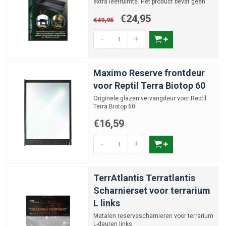
extra leefruimte. Het product bevat geen
verpakking meer
€24,95
€49,95
-
+
Maximo Reserve frontdeur
voor Reptil Terra Biotop 60
Originele glazen vervangdeur voor Reptil
Terra Biotop 60
€16,59
-
+
TerrAtlantis Terratlantis
Scharnierset voor terrarium
L links
Metalen reservescharnieren voor terrarium
L-deuren links