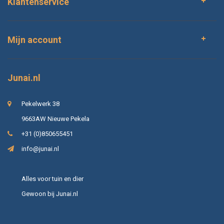
Klantenservice
Mijn account
Junai.nl
Pekelwerk 38
9663AW Nieuwe Pekela
+31 (0)850655451
info@junai.nl
Alles voor tuin en dier
Gewoon bij Junai.nl