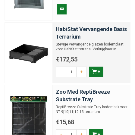
HabiStat Vervangende Basis
Terrarium
Stevige vervangende glazen bodemplaat
voor HabiStat terraria. Verkrijgbaar in
verschillende maten
€172,55
-
+
Zoo Med ReptiBreeze
Substrate Tray
ReptiBreeze Substrate Tray bodembak voor
NT 9|10|11|12|13 terrarium
€15,68
-
+