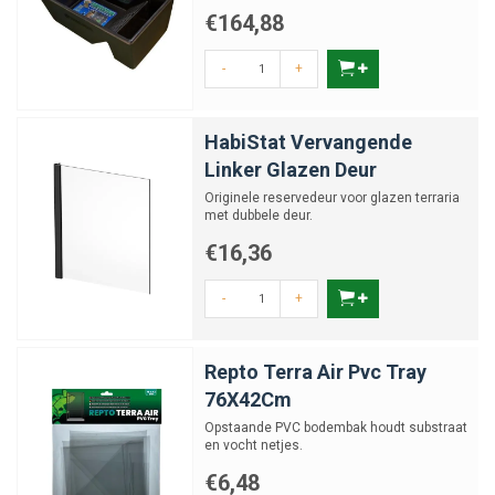
en vervang of upgrade precies dat onderdeel dat het verschil maakt.
€164,88
-
+
HabiStat Vervangende
Linker Glazen Deur
Originele reservedeur voor glazen terraria
met dubbele deur.
€16,36
-
+
Repto Terra Air Pvc Tray
76X42Cm
Opstaande PVC bodembak houdt substraat
en vocht netjes.
€6,48