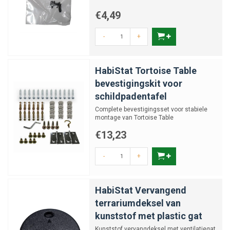
€4,49
-
+
HabiStat Tortoise Table
bevestigingskit voor
schildpadentafel
Complete bevestigingsset voor stabiele
montage van Tortoise Table
schildpadentafel.
€13,23
-
+
HabiStat Vervangend
terrariumdeksel van
kunststof met plastic gat
Kunststof vervangdeksel met ventilatiegat