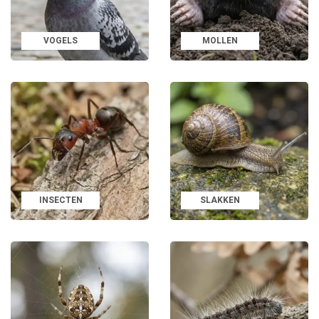
Voorkomen is beter dan genezen
Naast bestrijding is preventie een essentieel onderdeel van
VOGELS
MOLLEN
plaagbeheersing. Junai biedt daarom ook producten om ongedierte te
weren of de leefomgeving onaantrekkelijk te maken. Denk aan:
Insectengaas, afdichtingsmiddelen en
ventilatiebescherming
Afdekzeilen, opslagbescherming en geurverdrijvers
Stalhygiëneproducten en reinigingsmiddelen
tegen
vliegbreeding en bacteriegroei
Een combinatie van schoonhouden, weren en tijdig signaleren vormt de
basis voor effectieve en duurzame ongediertebestrijding.
INSECTEN
SLAKKEN
Voor elke gebruiker, elk dier en elke
omgeving
Of je nu pluimvee, paarden, knaagdieren, runderen of boerderijdieren
houdt – ongedierte kan overal toeslaan. Daarom bevat deze categorie
ook
diersoortspecifieke producten
zoals bloedluismiddelen voor
kippen, wormmiddelen voor schapen, vliegenvallen voor koeienstallen