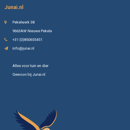
Junai.nl
Pekelwerk 38
9663AW Nieuwe Pekela
+31 (0)850655451
info@junai.nl
Alles voor tuin en dier
Gewoon bij Junai.nl