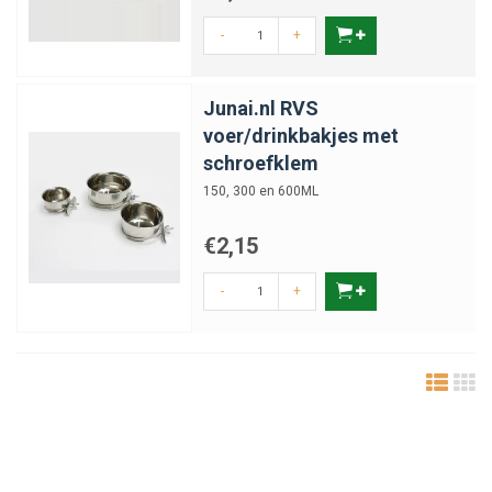
-
+
Junai.nl RVS
voer/drinkbakjes met
schroefklem
150, 300 en 600ML
€2,15
-
+