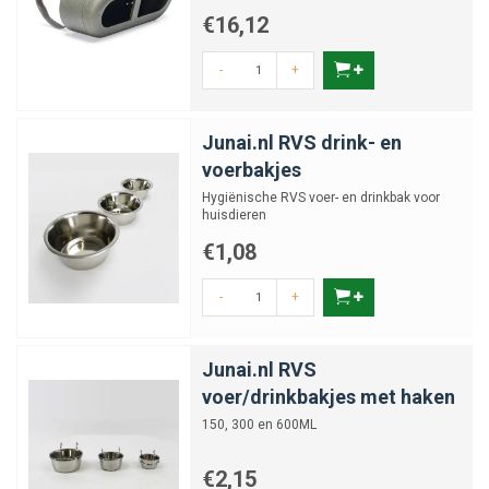
€16,12
-
+
Junai.nl RVS drink- en
voerbakjes
Hygiënische RVS voer- en drinkbak voor
huisdieren
€1,08
-
+
Junai.nl RVS
voer/drinkbakjes met haken
150, 300 en 600ML
€2,15