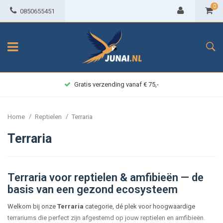
0
0850655451
Gratis verzending vanaf € 75,-
/
/
Home
Reptielen
Terraria
Terraria
Terraria voor reptielen & amfibieën — de
basis van een gezond ecosysteem
Welkom bij onze
Terraria
categorie, dé plek voor hoogwaardige
terrariums die perfect zijn afgestemd op jouw reptielen en amfibieën.