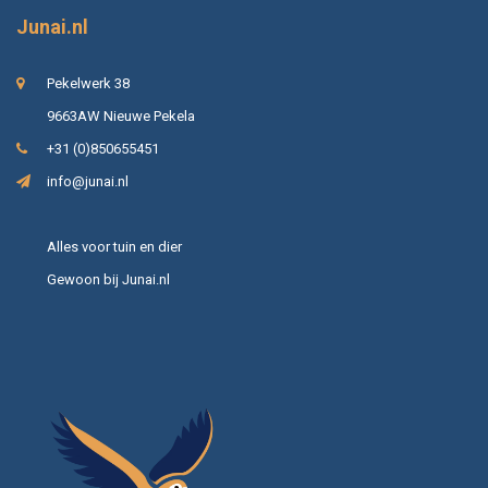
Junai.nl
Pekelwerk 38
9663AW Nieuwe Pekela
+31 (0)850655451
info@junai.nl
Alles voor tuin en dier
Gewoon bij Junai.nl