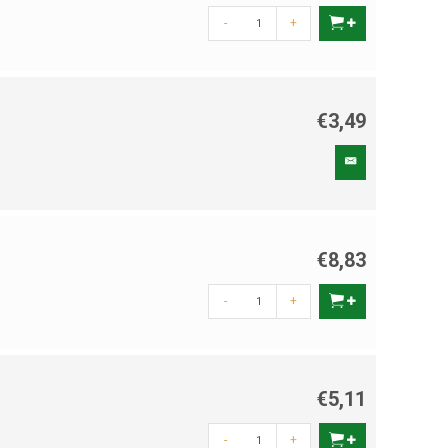
-
+
€3,49
€8,83
-
+
€5,11
-
+