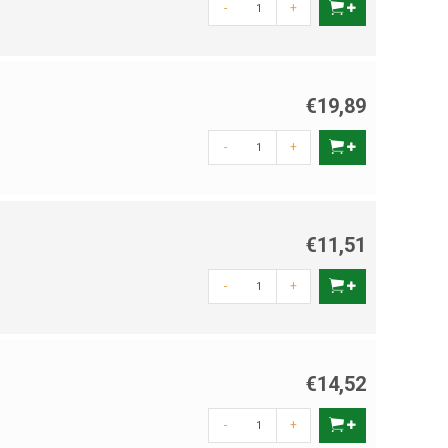
-
+
€19,89
-
+
€11,51
-
+
€14,52
-
+