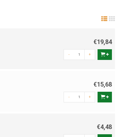
€19,84
-
+
€15,68
-
+
€4,48