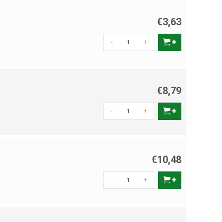
€3,63
-
+
€8,79
-
+
€10,48
-
+