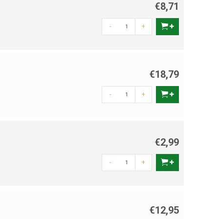
€8,71
-
+
€18,79
-
+
€2,99
-
+
€12,95