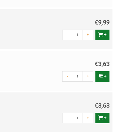
€9,99
-
+
€3,63
-
+
€3,63
-
+