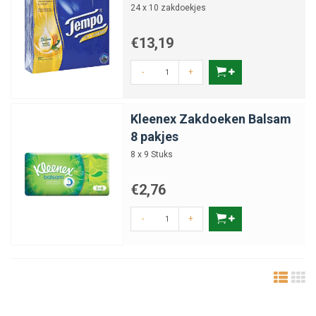
24 x 10 zakdoekjes
€13,19
-
+
Kleenex Zakdoeken Balsam
8 pakjes
8 x 9 Stuks
€2,76
-
+