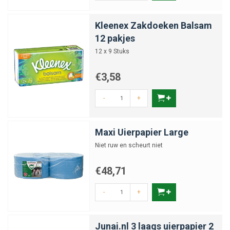
Kleenex Zakdoeken Balsam
12 pakjes
12 x 9 Stuks
€3,58
-
+
Maxi Uierpapier Large
Niet ruw en scheurt niet
€48,71
-
+
Junai.nl 3 laags uierpapier 2