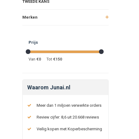
TWEEDE KANS
Merken
Prijs
Van
€
0
Tot
€
150
Waarom Junai.nl
Meer dan 1 miljoen verwerkte orders
Review cijfer: 8,6 uit 20.668 reviews
Veilig kopen met Koperbescherming