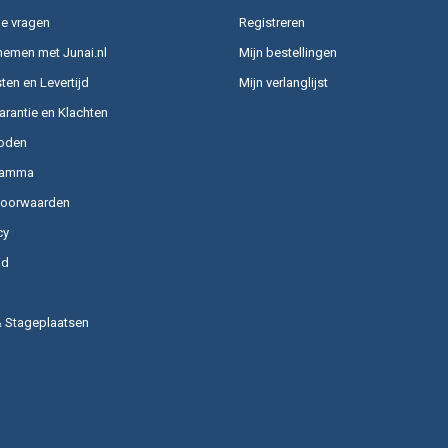
e vragen
Registreren
nemen met Junai.nl
Mijn bestellingen
en en Levertijd
Mijn verlanglijst
arantie en Klachten
oden
ramma
voorwaarden
cy
id
& Stageplaatsen