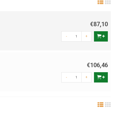
€87,10
-
+
€106,46
-
+