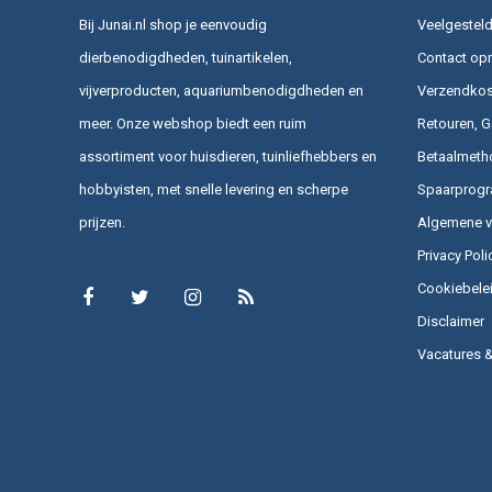
Bij Junai.nl shop je eenvoudig
Veelgesteld
dierbenodigdheden, tuinartikelen,
Contact op
vijverproducten, aquariumbenodigdheden en
Verzendkost
meer. Onze webshop biedt een ruim
Retouren, G
assortiment voor huisdieren, tuinliefhebbers en
Betaalmeth
hobbyisten, met snelle levering en scherpe
Spaarprog
prijzen.
Algemene 
Privacy Poli
Cookiebele
Disclaimer
Vacatures 