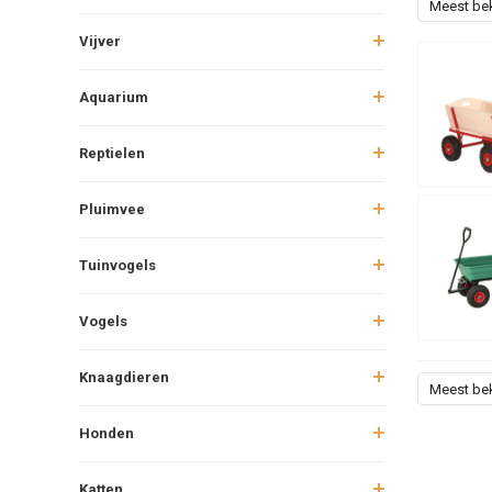
Meest be
Vijver
Aquarium
Reptielen
Pluimvee
Tuinvogels
Vogels
Knaagdieren
Meest be
Honden
Katten