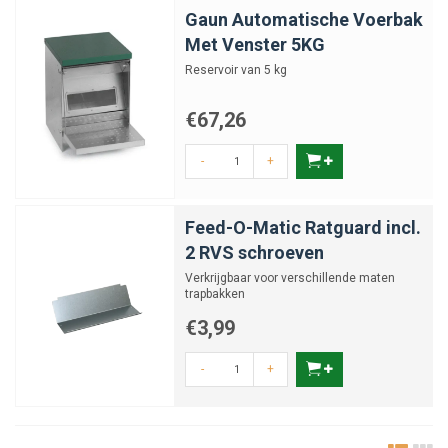
hygiënischer en kostenefficiënter. Ontdek het ruime aanbod
trapbakken
Gaun Automatische Voerbak
en voersystemen bij Junai.nl
en geef jouw pluimvee de beste zorg,
Met Venster 5KG
elke dag opnieuw.
Reservoir van 5 kg
€67,26
-
+
Feed-O-Matic Ratguard incl.
2 RVS schroeven
Verkrijgbaar voor verschillende maten
trapbakken
€3,99
-
+