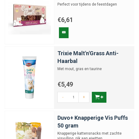
Perfect voor tijdens de feestdagen
€6,61
Trixie Malt'n'Grass Anti-
Haarbal
Met mout, gras en taurine
€5,49
-
+
Duvo+ Knapperige Vis Puffs
50 gram
Knapperige kattensnacks met zachte
visvulling, rijk aan eiwitten