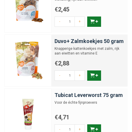
€2,45
-
+
Duvo+ Zalmkoekjes 50 gram
Knapperige kattenkoekjes met zalm, rijk
aan eiwitten en vitamine E
€2,88
-
+
Tubicat Leverworst 75 gram
Voor de échte fijnproevers
€4,71
-
+