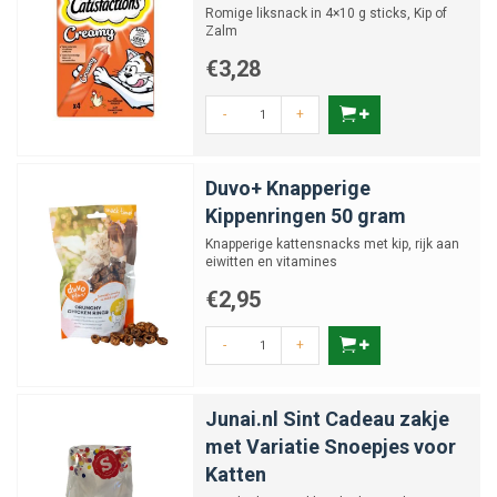
Romige liksnack in 4×10 g sticks, Kip of
Zalm
€3,28
-
+
Duvo+ Knapperige
Kippenringen 50 gram
Knapperige kattensnacks met kip, rijk aan
eiwitten en vitamines
€2,95
-
+
Junai.nl Sint Cadeau zakje
met Variatie Snoepjes voor
Katten