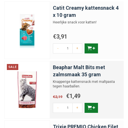
Catit Creamy kattensnack 4
x 10 gram
Heerlijke snack voor katten!
€3,91
-
+
Beaphar Malt Bits met
SALE
zalmsmaak 35 gram
Knapperige kattensnack met maltpasta
tegen haarballen.
€1,49
€2,19
-
+
Trixie PREMIO Chicken Filet