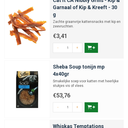
Cat It CA Nibbly Grills - Kip &
Garnaal of Kip & Kreeft - 30
g
Zachte graanvrije kattensnacks met kip en
zeevruchten.
€3,41
-
+
Sheba Soup tonijn mp
4x40gr
Smakelijke soep voor katten met heerlijke
stukjes vis of vlees.
€53,76
-
+
Whiskas Temptations