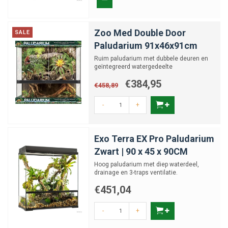
Zoo Med Double Door
SALE
Paludarium 91x46x91cm
Ruim paludarium met dubbele deuren en
geïntegreerd watergedeelte
€384,95
€458,89
-
+
Exo Terra EX Pro Paludarium
Zwart | 90 x 45 x 90CM
Hoog paludarium met diep waterdeel,
drainage en 3-traps ventilatie.
€451,04
-
+