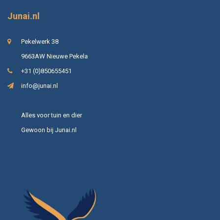
Junai.nl
Pekelwerk 38
9663AW Nieuwe Pekela
+31 (0)850655451
info@junai.nl
Alles voor tuin en dier
Gewoon bij Junai.nl