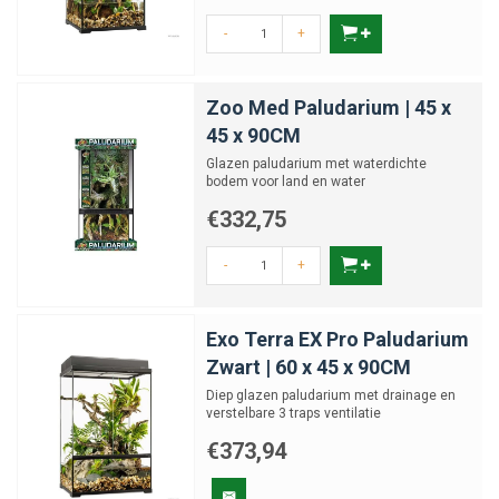
schimmelvorming beperkt blijft.
-
+
Controleer regelmatig waterkwaliteit (pH, nitriet, ammoniak) en
ververs indien nodig.
Zoo Med Paludarium | 45 x
Ontdek ons paludarium assortiment, filter op formaat, type en
45 x 90CM
accessoires, en creëer een adembenemend semi-aquatisch ecosysteem
dat opvalt én functioneel is.
Glazen paludarium met waterdichte
bodem voor land en water
€332,75
-
+
Exo Terra EX Pro Paludarium
Zwart | 60 x 45 x 90CM
Diep glazen paludarium met drainage en
verstelbare 3 traps ventilatie
€373,94