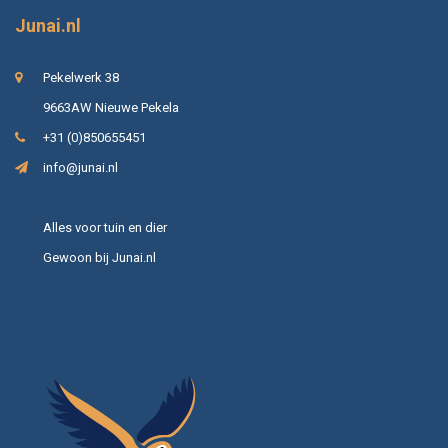
Junai.nl
Pekelwerk 38
9663AW Nieuwe Pekela
+31 (0)850655451
info@junai.nl
Alles voor tuin en dier
Gewoon bij Junai.nl