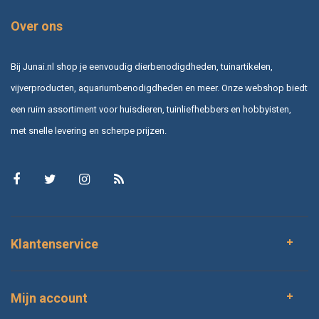
Koivijver:
dieper en ruimer, vaak met sterke folie voor
duurzaamheid.
Over ons
Ecologische vijver:
met verschillende dieptes voor een rijk
dierenleven.
Bij Junai.nl shop je eenvoudig dierbenodigdheden, tuinartikelen,
Kleine tuinvijver:
eenvoudig te realiseren met een kant en klare
vijverproducten, aquariumbenodigdheden en meer. Onze webshop biedt
vijverbak.
een ruim assortiment voor huisdieren, tuinliefhebbers en hobbyisten,
Tips voor installatie
met snelle levering en scherpe prijzen.
Een vijver aanleggen vraagt wat voorbereiding. Belangrijke tips zijn:
Kies een plek met deels zon en deels schaduw, zodat planten en
vissen in balans blijven.
Graaf de vijver zorgvuldig uit en verwijder scherpe stenen of
wortels.
Gebruik onderdoek bij folie om scheuren te voorkomen.
Klantenservice
Zorg dat de vijverbak waterpas staat voor een mooie afwerking.
Werk de randen af met natuursteen, grind of beplanting voor een
natuurlijke look.
Mijn account
Door zorgvuldig te werken, voorkom je problemen en geniet je jarenlang