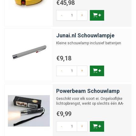
€45,98
-
+
Junai.nl Schouwlampje
Kleine schouwlamp inclusief batterijen
€9,18
-
+
Powerbeam Schouwlamp
Geschikt voor elk soort ei. Ongelooflijke
lichtopbrengst, werkt op slechts één AA-
batterij.
€9,99
-
+