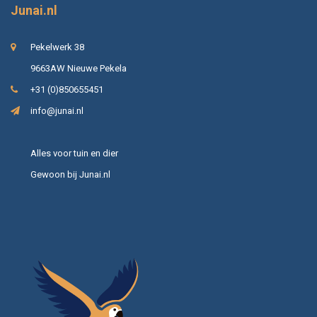
Junai.nl
Pekelwerk 38
9663AW Nieuwe Pekela
+31 (0)850655451
info@junai.nl
Alles voor tuin en dier
Gewoon bij Junai.nl