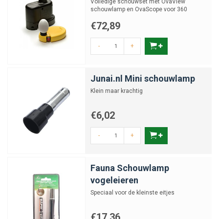
Volledige schouwset met OvaView
schouwlamp en OvaScope voor 360
graden eierinspectie
€72,89
-
+
Junai.nl Mini schouwlamp
Klein maar krachtig
€6,02
-
+
Fauna Schouwlamp
vogeleieren
Speciaal voor de kleinste eitjes
€17,36