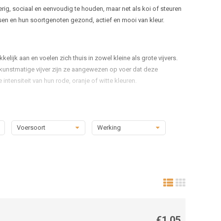
erig, sociaal en eenvoudig te houden, maar net als koi of steuren
sen en hun soortgenoten gezond, actief en mooi van kleur.
ijk aan en voelen zich thuis in zowel kleine als grote vijvers.
n kunstmatige vijver zijn ze aangewezen op voer dat deze
 intensiteit van hun rode, oranje of witte kleuren.
einere vissen of jonge dieren, omdat ze licht en makkelijk
Voersoort
Werking
ook vissen op verschillende waterlagen kunnen eten. De
inen. Hierdoor blijven vissen energiek en wordt de weerstand
er en valt niet meteen uiteen, zodat het niet bijdraagt aan
 en er minder restafval ontstaat.
€1,05
en zelfs kleine albino steuren. Voor deze groep is
overig