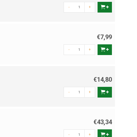
-
+
€7,99
-
+
€14,80
-
+
€43,34
-
+