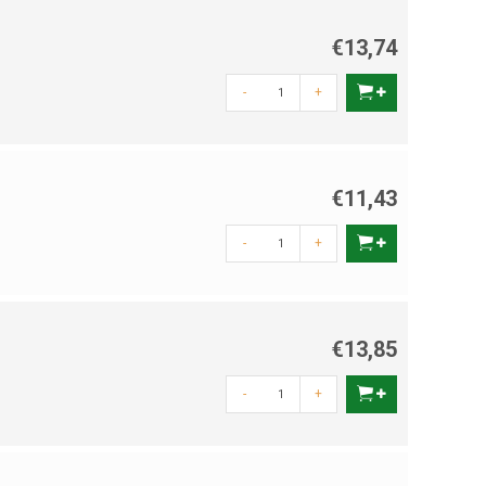
€13,74
-
+
€11,43
-
+
€13,85
-
+