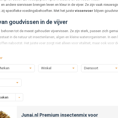
n andere siervissen brengen leven en kleur in de vijver. Ze zijn vaak nieuwsgi
zij specifieke voedingsbehoeften. Met het juiste
vissenvoer
blijven goudvis
van goudvissen in de vijver
behoren tot de meest gehouden vijvervissen. Ze zijn sterk, passen zich gemakkel
estaat in de natuur uit insectenlarven, algen en kleine waterorganismen. In ee
fen nabootst. Het juiste voer zorgt niet alleen voor vitaliteit, maar ook voor de
oeding voor goudvissen
er
gebruikte
goudvissenvoer
zijn korrels of vlokken. Vlokken zijn ideaal voor kl
erken
Winkel
Diersoort
zijn. Korrels zijn er in verschillende maten en zinken soms langzaam, zodat 
ng bevat een uitgebalanceerde mix van eiwitten, vetten, koolhydraten en vitam
euze van voer op de verteringsvriendelijkheid. Goed voer blijft stevig in het wat
 of vervuiling. Een bijkomend voordeel is dat vissen meer van het voer opnemen
keken
oor overige vijvervissen
Junai.nl Premium insectenmix voor
vers zwemmen, naast goudvissen, ook soorten als shubunkins, sarasa’s, windes 