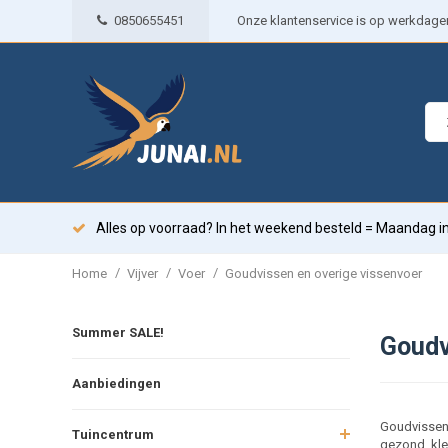
0850655451
Onze klantenservice is op werkdagen 
Alles op voorraad? In het weekend besteld = Maandag in
/
/
/
Home
Vijver
Voer
Goudvissen en overige vissenvoer
Summer SALE!
Goudv
Aanbiedingen
Goudvissen 
Tuincentrum
gezond, kleu