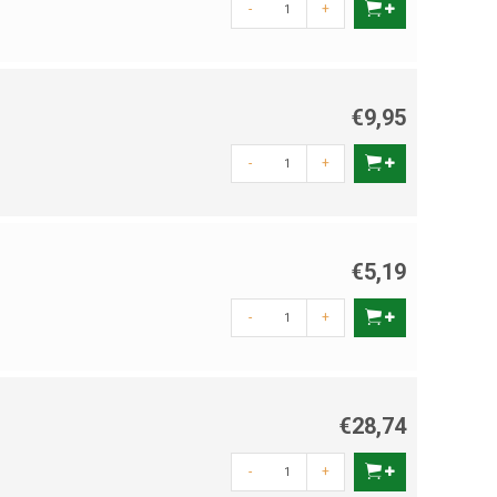
-
+
lijven liggen, belasten het water en leiden tot algenproblemen.
roblemen te herkennen.
€9,95
-
+
aarde.
n.
offen hebben.
€5,19
n bij hun dieet en kan leiden tot spijsverteringsproblemen. Kies
-
+
 of steuren. Met basisvoer zoals korrels of vlokken, aangevuld
lheid en de seizoensinvloeden voorkom je problemen en houd je
 die jaar na jaar een bron van plezier zijn.
€28,74
-
+