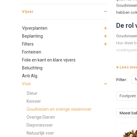
Goudvissen e
Vijver
hebben ook 
De rol 
Vijverplanten
Beplanting
Goudvissen 
Hun dieet b
Filters
voedingsstof
Fonteinen
Folie en kant en klare vijvers
Basisv
Lees me
Beluchting
Het meest 
Anti Alg
M
Filter:
opneembaar 
Voer
samenstelli
Steur
versterkt.
Footprint
Koivoer
Let bij de k
Goudvissen en overige vissenvoer
troebelheid
Meest be
Overige Dieren
Voer v
Diepvriesvoer
Natuurlijk voer
In veel vij