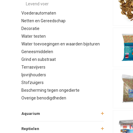
Levend voer
vissenvoe
baat bij dr
Voederautomaten
soort, voork
Netten en Gereedschap
Decoratie
Voor gemeng
ingrediënte
Water testen
Water toevoegingen en waarden bijsturen
Variat
Geneesmiddelen
Net als men
Grind en substraat
Deze snacks
Terrasvijvers
aanvulling z
Ijsvrijhouders
Voor jonge v
Stofzuigers
immuunsyst
Bescherming tegen ongedierte
Overige benodigdheden
Hoe va
Een van de 
Aquarium
zomer, bij 
kouder is, v
Reptielen
voeren.