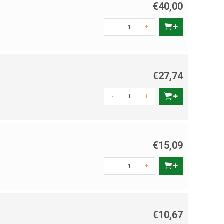
€40,00
-
+
€27,74
-
+
€15,09
-
+
€10,67