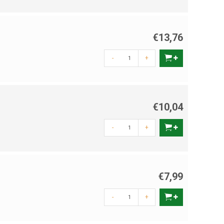
€13,76
-
+
€10,04
-
+
€7,99
-
+