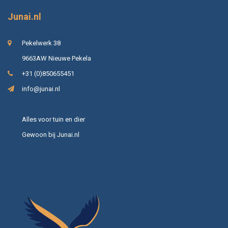
Junai.nl
Pekelwerk 38
9663AW Nieuwe Pekela
+31 (0)850655451
info@junai.nl
Alles voor tuin en dier
Gewoon bij Junai.nl