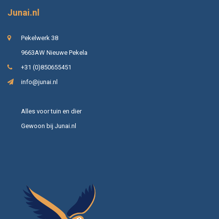
Junai.nl
Pekelwerk 38
9663AW Nieuwe Pekela
+31 (0)850655451
info@junai.nl
Alles voor tuin en dier
Gewoon bij Junai.nl