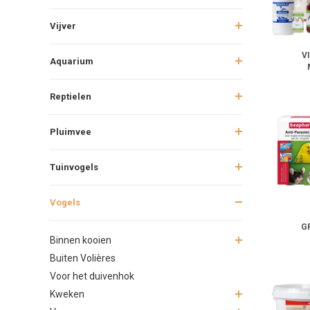
Vijver
V
Aquarium
Reptielen
Pluimvee
Tuinvogels
Vogels
G
Binnen kooien
Buiten Volières
Voor het duivenhok
Kweken