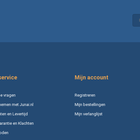
service
Mijn account
e vragen
Registreren
nemen met Junai.nl
Mijn bestellingen
en en Levertijd
Mijn verlanglijst
arantie en Klachten
oden