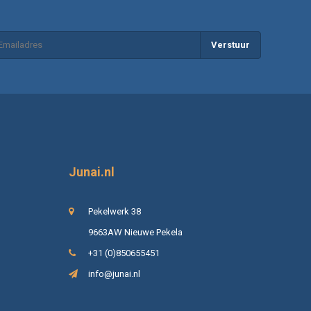
Verstuur
Junai.nl
Pekelwerk 38
9663AW Nieuwe Pekela
+31 (0)850655451
info@junai.nl