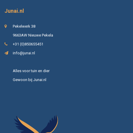
Junai.nl
Pekelwerk 38
9663AW Nieuwe Pekela
+31 (0)850655451
info@junai.nl
Alles voor tuin en dier
Gewoon bij Junai.nl