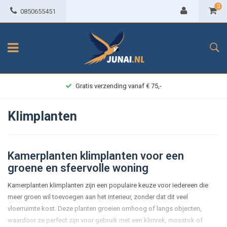
0
0850655451
Achteraf betalen
Klimplanten
Kamerplanten klimplanten voor een
groene en sfeervolle woning
Kamerplanten klimplanten zijn een populaire keuze voor iedereen die
meer groen wil toevoegen aan het interieur, zonder dat dit veel
vloerruimte kost. Deze planten groeien omhoog of langs objecten,
waardoor ze perfect zijn voor gebruik met een klimrek, mosstok of