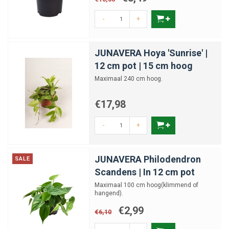
-
+
Zijn klimplanten geschikt voor kleine
ruimtes?
JUNAVERA Hoya 'Sunrise' |
12 cm pot | 15 cm hoog
Hebben klimplanten extra voeding nodig?
Maximaal 240 cm hoog.
€17,98
-
+
JUNAVERA Philodendron
SALE
Scandens | In 12 cm pot
Maximaal 100 cm hoog(klimmend of
hangend).
€2,99
€6,10