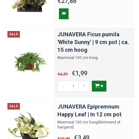
€27,86
Wat is een klimplant als kamerplant?
JUNAVERA Ficus pumila
SALE
Hebben alle klimplanten ondersteuning
'White Sunny' | 9 cm pot | ca.
nodig?
15 cm hoog
Maximaal 100 cm hoog.
Welke klimplanten zijn geschikt voor
beginners?
€1,99
€4,39
-
+
Hoe vaak moet ik een klimplant water geven?
JUNAVERA Epipremnum
SALE
Kunnen klimplanten tegen direct zonlicht?
Happy Leaf | In 12 cm pot
Maximaal 100 cm hoog(klimmend of
hangend).
Moet ik een klimplant snoeien?
€3,49
€10,00