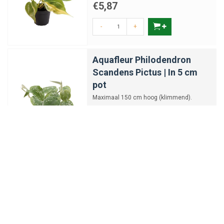
€5,87
-
+
Aquafleur Philodendron
Scandens Pictus | In 5 cm
pot
Maximaal 150 cm hoog (klimmend).
€6,70
-
+
Aquaflora Syngonium Red
Knight | in 5 cm pot
Maximaal 40 cm hoog.