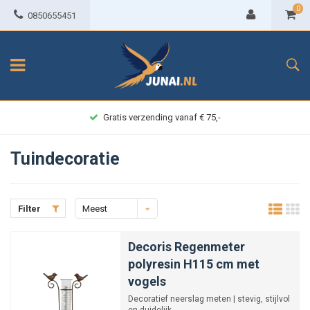
0
0850655451
Achteraf betalen
Tuindecoratie
Filter
Meest
bekeken
Decoris Regenmeter
polyresin H115 cm met
vogels
Decoratief neerslag meten | stevig, stijlvol