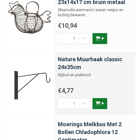
23x14x17 cm bruin metaal
Sfeervolle eiermand | eieren netjes en
luchtig bewaren.
€10,94
-
+
Nature Muurhaak classic
24x35cm
Stijlvol en praktisch
€4,77
-
+
Moerings Melkbus Met 2
Bollen Chladophlora 12
Centimeter