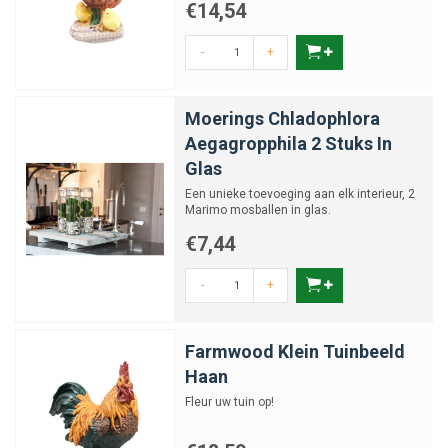
€14,54
-
+
Moerings Chladophlora
Aegagropphila 2 Stuks In
Glas
Een unieke toevoeging aan elk interieur, 2
Marimo mosballen in glas.
€7,44
-
+
Farmwood Klein Tuinbeeld
Haan
Fleur uw tuin op!