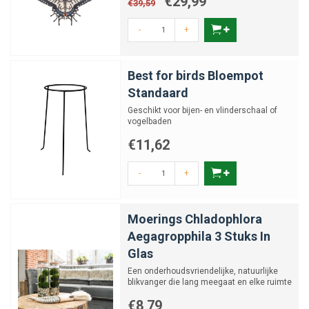
€29,99
€39,59
-
+
Best for birds Bloempot
Standaard
Geschikt voor bijen- en vlinderschaal of
vogelbaden
€11,62
-
+
Moerings Chladophlora
Aegagropphila 3 Stuks In
Glas
Een onderhoudsvriendelijke, natuurlijke
blikvanger die lang meegaat en elke ruimte
tot leven brengt.
€8,79