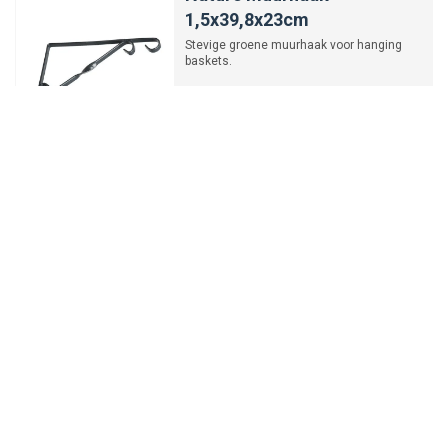
1,5x39,8x23cm
Stevige groene muurhaak voor hanging
baskets.
€5,19
-
+
Nature Profielthermometer
Zwart
Stijlvolle Profielthermometer Zwart voor
nauwkeurige metingen
€2,45
-
+
Progarden Terrastegels
gras set a 6 stuks 30x30CM