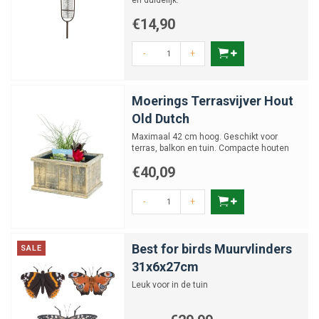
en duidelijk.
€14,90
-
+
Moerings Terrasvijver Hout
Old Dutch
Maximaal 42 cm hoog. Geschikt voor
terras, balkon en tuin. Compacte houten
terrasvijver van 23 cm br...
€40,09
-
+
Best for birds Muurvlinders
SALE
31x6x27cm
Leuk voor in de tuin