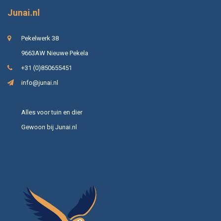
Junai.nl
Pekelwerk 38
9663AW Nieuwe Pekela
+31 (0)850655451
info@junai.nl
Alles voor tuin en dier
Gewoon bij Junai.nl