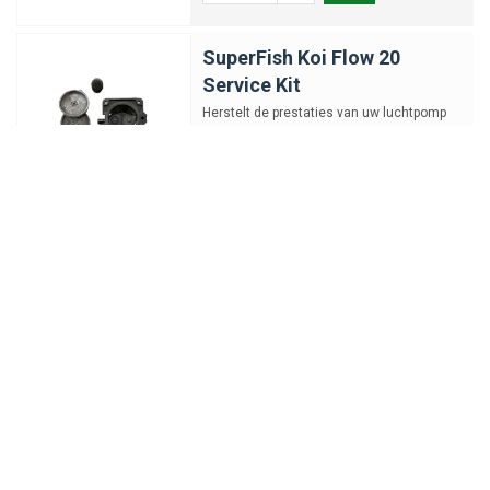
SuperFish Koi Flow 20
Service Kit
Herstelt de prestaties van uw luchtpomp
€17,70
-
+
Eheim T-Stuk voor Filter
2217/2317,2226/2326,2228/232
en Oppervlakte Afzuiger
3535
EHEIM T-stuk voor filter 2217/2317,
2226/2326, 2228/2328
€8,63