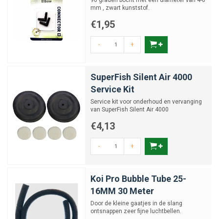
90 graden bocht met een diameter van 4-6
mm , zwart kunststof.
€1,95
-
+
SuperFish Silent Air 4000
Service Kit
Service kit voor onderhoud en vervanging
van SuperFish Silent Air 4000
€4,13
-
+
Koi Pro Bubble Tube 25-
16MM 30 Meter
Door de kleine gaatjes in de slang
ontsnappen zeer fijne luchtbellen.