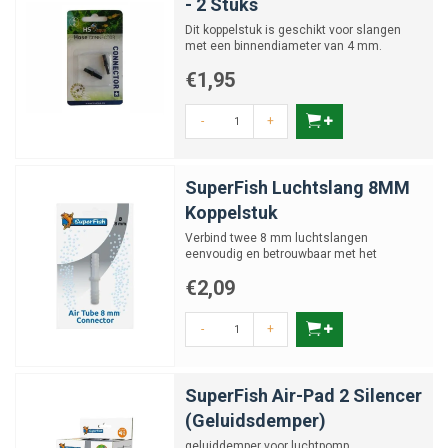
- 2 Stuks
Dit koppelstuk is geschikt voor slangen
met een binnendiameter van 4 mm.
€1,95
-
+
SuperFish Luchtslang 8MM
Koppelstuk
Verbind twee 8 mm luchtslangen
eenvoudig en betrouwbaar met het
SuperFish Luchtslang Koppelstuk.
€2,09
-
+
SuperFish Air-Pad 2 Silencer
(Geluidsdemper)
geluiddemper voor luchtpomp