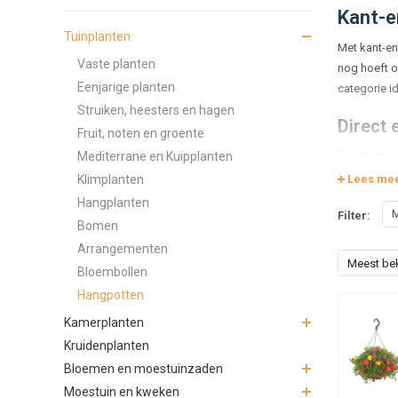
Kant-e
Tuinplanten
Met kant-en
Vaste planten
nog hoeft o
Eenjarige planten
categorie i
Struiken, heesters en hagen
Direct 
Fruit, noten en groente
Een hangpot
Mediterrane en Kuipplanten
ruimte is v
Klimplanten
Lees me
uitstraling
Hangplanten
M
Filter:
Bomen
Bloeien
Arrangementen
Veel kant-e
Meest be
Bloembollen
snel groeie
Hangpotten
hun recht in
Kamerplanten
Bij het kie
Kruidenplanten
vaak rijker
Bloemen en moestuinzaden
de hoeveelh
Moestuin en kweken