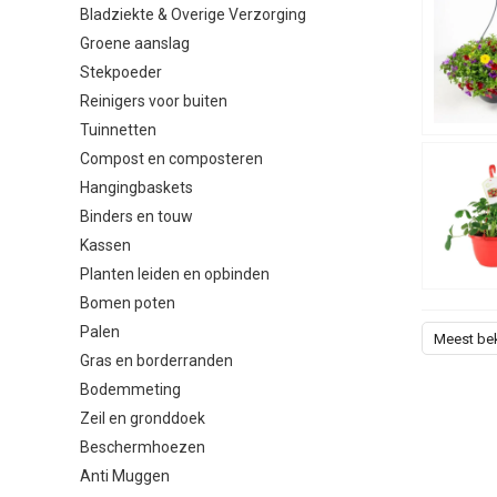
Bladziekte & Overige Verzorging
nat blijven.
Groene aanslag
Voor een la
Stekpoeder
groeiseizoe
Reinigers voor buiten
frisser en m
Tuinnetten
De juis
Compost en composteren
Hangingbaskets
Kies een ka
Binders en touw
Wil je iets
Kassen
bloemen of 
Planten leiden en opbinden
Veelge
Bomen poten
Palen
Meest be
Wat is ee
Gras en borderranden
Bodemmeting
Zeil en gronddoek
Zijn hang
Beschermhoezen
Anti Muggen