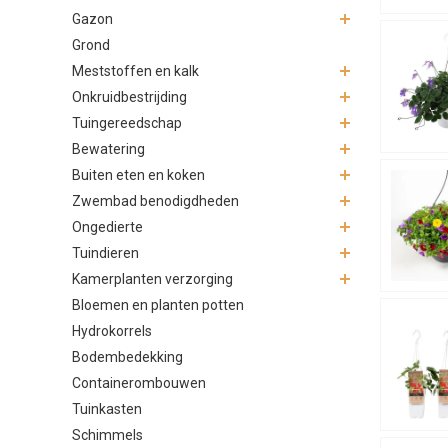
Aardbei
Gazon
Grond
Naast sierl
Meststoffen en kalk
voor kleine
aardbeienha
Onkruidbestrijding
Tuingereedschap
Waar h
Bewatering
Hangpotten 
Buiten eten en koken
zijn onder 
Zwembad benodigdheden
aan 
Ongedierte
aan 
Tuindieren
bij d
Kamerplanten verzorging
op e
Bloemen en planten potten
Let erop da
Hydrokorrels
hangpot nam
Bodembedekking
Containerombouwen
Verzorg
Tuinkasten
Hangpotten 
Schimmels
de potgrond