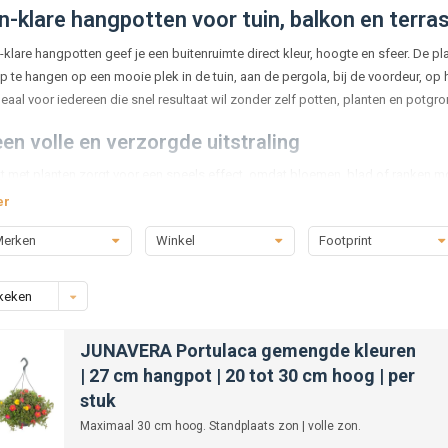
n-klare hangpotten voor tuin, balkon en terra
-klare hangpotten geef je een buitenruimte direct kleur, hoogte en sfeer. De p
p te hangen op een mooie plek in de tuin, aan de pergola, bij de voordeur, op
deaal voor iedereen die snel resultaat wil zonder zelf potten, planten en potgr
een volle en verzorgde uitstraling
 met planten zorgt voor een speels effect, omdat bloemen, blad of ranken mo
oor grote potten of borders zijn hangpotten een slimme keuze. Je benut de hoog
er
. Denk aan een kale schutting, een balkonrand, een veranda of een terraswand d
erken
Winkel
Footprint
de eenjarige planten in hangpot
n-klare hangpotten zijn gevuld met
eenjarige planten
die uitbundig bloeien i
keken
n, veel bloemen geven en maandenlang voor kleur kunnen zorgen. Soorten met
 een hangpot. Ze vullen de pot snel op en laten bloemen sierlijk naar beneden v
JUNAVERA Portulaca gemengde kleuren
| 27 cm hangpot | 20 tot 30 cm hoog | per
zen van een bloeiende hangpot is de standplaats belangrijk. Veel zomerbloeier
, terwijl een beschutte positie helpt om de bloemen mooi te houden bij wind en
stuk
eid zon op jouw balkon, terras of tuinplek.
Maximaal 30 cm hoog. Standplaats zon | volle zon.