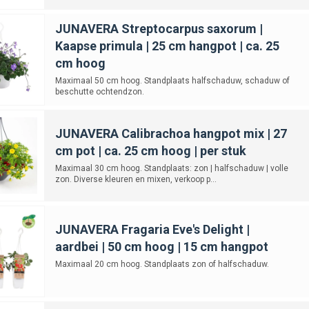
en in hangpot
JUNAVERA Streptocarpus saxorum |
ijke bloemen zijn ook
aardbeien in hangpot
een leuke keuze. Ze combineren d
Kaapse primula | 25 cm hangpot | ca. 25
 tuinen, balkons en terrassen. Doordat de plant verhoogd hangt, blijven de vru
cm hoog
ngpot bij de keukendeur of zithoek geeft bovendien een gezellige, zomerse ui
Maximaal 50 cm hoog. Standplaats halfschaduw, schaduw of
ang je een hangpot op?
beschutte ochtendzon.
komen het best tot hun recht op een plek waar ze voldoende licht krijgen en 
JUNAVERA Calibrachoa hangpot mix | 27
andere:
cm pot | ca. 25 cm hoog | per stuk
een pergola, overkapping of veranda
Maximaal 30 cm hoog. Standplaats: zon | halfschaduw | volle
een stevige muurhaak of schuttinghaak
zon. Diverse kleuren en mixen, verkoop p...
e entree of langs een tuinpad
en balkon of terras met voldoende draagkracht
t de ophanging stevig genoeg is voor het gewicht van de pot, de natte potgron
JUNAVERA Fragaria Eve's Delight |
elijk aanzienlijk zwaarder zijn.
aardbei | 50 cm hoog | 15 cm hangpot
Maximaal 20 cm hoog. Standplaats zon of halfschaduw.
ing van kant-en-klare hangpotten
drogen sneller uit dan planten in de volle grond. Vooral op warme, zonnige of
: is de bovenlaag droog, dan is het meestal tijd om water te geven. Zorg ook 