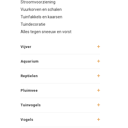
Hoe vaak 
Stroomvoorziening
Vuurkorven en schalen
Tuinfakkels en kaarsen
Kunnen a
Tuindecoratie
Alles tegen sneeuw en vorst
Welke sta
Vijver
Hebben ee
Aquarium
Kan een h
Reptielen
Pluimvee
Zijn kant
Tuinvogels
Vogels